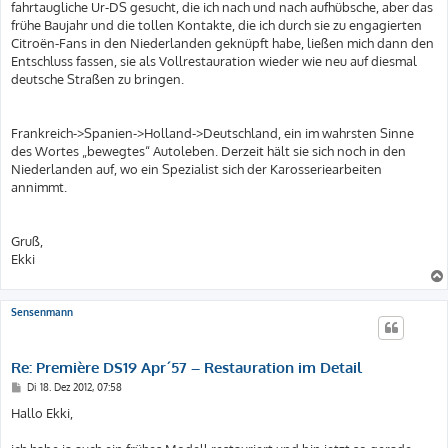
fahrtaugliche Ur-DS gesucht, die ich nach und nach aufhübsche, aber das
frühe Baujahr und die tollen Kontakte, die ich durch sie zu engagierten
Citroën-Fans in den Niederlanden geknüpft habe, ließen mich dann den
Entschluss fassen, sie als Vollrestauration wieder wie neu auf diesmal
deutsche Straßen zu bringen.
Frankreich->Spanien->Holland->Deutschland, ein im wahrsten Sinne
des Wortes „bewegtes“ Autoleben. Derzeit hält sie sich noch in den
Niederlanden auf, wo ein Spezialist sich der Karosseriearbeiten
annimmt.
Gruß,
Ekki
Sensenmann
Re: Première DS19 Apr´57 – Restauration im Detail
B
Di 18. Dez 2012, 07:58
e
i
Hallo Ekki,
t
r
a