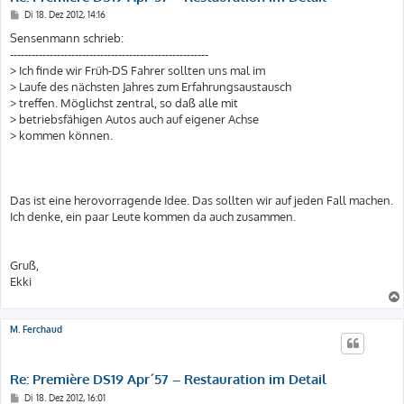
B
Di 18. Dez 2012, 14:16
e
i
Sensenmann schrieb:
t
-------------------------------------------------------
r
a
> Ich finde wir Früh-DS Fahrer sollten uns mal im
g
> Laufe des nächsten Jahres zum Erfahrungsaustausch
> treffen. Möglichst zentral, so daß alle mit
> betriebsfähigen Autos auch auf eigener Achse
> kommen können.
Das ist eine herovorragende Idee. Das sollten wir auf jeden Fall machen.
Ich denke, ein paar Leute kommen da auch zusammen.
Gruß,
Ekki
M. Ferchaud
Re: Première DS19 Apr´57 – Restauration im Detail
B
Di 18. Dez 2012, 16:01