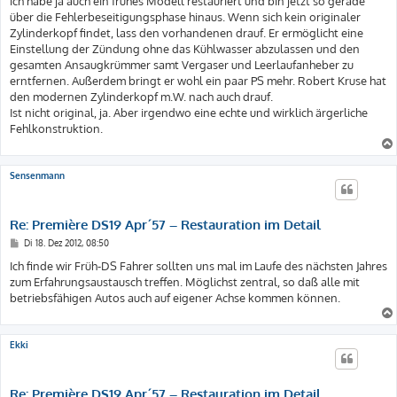
ich habe ja auch ein frühes Modell restauriert und bin jetzt so gerade
g
über die Fehlerbeseitigungsphase hinaus. Wenn sich kein originaler
Zylinderkopf findet, lass den vorhandenen drauf. Er ermöglicht eine
Einstellung der Zündung ohne das Kühlwasser abzulassen und den
gesamten Ansaugkrümmer samt Vergaser und Leerlaufanheber zu
erntfernen. Außerdem bringt er wohl ein paar PS mehr. Robert Kruse hat
den modernen Zylinderkopf m.W. nach auch drauf.
Ist nicht original, ja. Aber irgendwo eine echte und wirklich ärgerliche
Fehlkonstruktion.
Sensenmann
Re: Première DS19 Apr´57 – Restauration im Detail
B
Di 18. Dez 2012, 08:50
e
i
Ich finde wir Früh-DS Fahrer sollten uns mal im Laufe des nächsten Jahres
t
zum Erfahrungsaustausch treffen. Möglichst zentral, so daß alle mit
r
a
betriebsfähigen Autos auch auf eigener Achse kommen können.
g
Ekki
Re: Première DS19 Apr´57 – Restauration im Detail