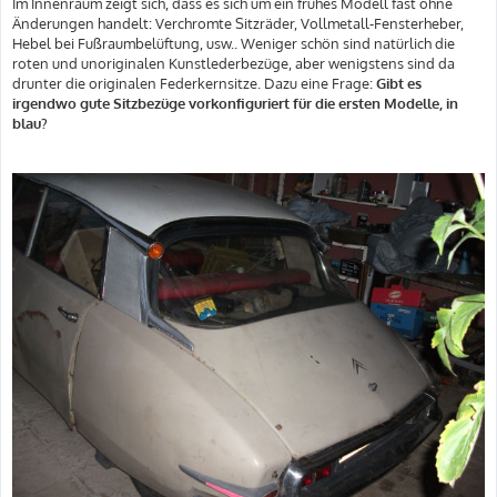
Im Innenraum zeigt sich, dass es sich um ein frühes Modell fast ohne
Änderungen handelt: Verchromte Sitzräder, Vollmetall-Fensterheber,
Hebel bei Fußraumbelüftung, usw.. Weniger schön sind natürlich die
roten und unoriginalen Kunstlederbezüge, aber wenigstens sind da
drunter die originalen Federkernsitze. Dazu eine Frage:
Gibt es
irgendwo gute Sitzbezüge vorkonfiguriert für die ersten Modelle, in
blau?