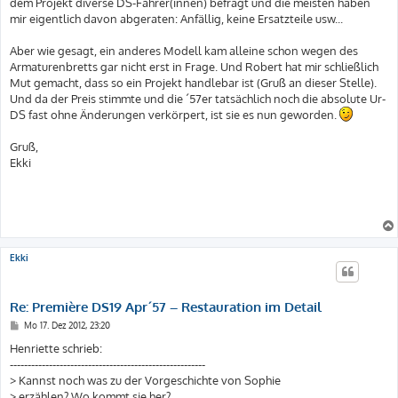
dem Projekt diverse DS-Fahrer(innen) befragt und die meisten haben
mir eigentlich davon abgeraten: Anfällig, keine Ersatzteile usw...
Aber wie gesagt, ein anderes Modell kam alleine schon wegen des
Armaturenbretts gar nicht erst in Frage. Und Robert hat mir schließlich
Mut gemacht, dass so ein Projekt handlebar ist (Gruß an dieser Stelle).
Und da der Preis stimmte und die ´57er tatsächlich noch die absolute Ur-
DS fast ohne Änderungen verkörpert, ist sie es nun geworden.
Gruß,
Ekki
Ekki
Re: Première DS19 Apr´57 – Restauration im Detail
B
Mo 17. Dez 2012, 23:20
e
i
Henriette schrieb:
t
-------------------------------------------------------
r
a
> Kannst noch was zu der Vorgeschichte von Sophie
g
> erzählen? Wo kommt sie her?