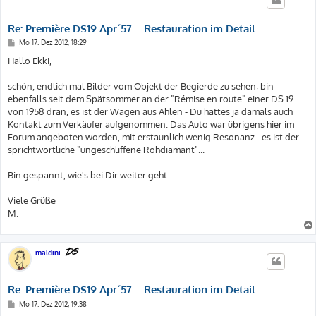
Re: Première DS19 Apr´57 – Restauration im Detail
B
Mo 17. Dez 2012, 18:29
e
i
Hallo Ekki,
t
r
a
schön, endlich mal Bilder vom Objekt der Begierde zu sehen; bin
g
ebenfalls seit dem Spätsommer an der "Rémise en route" einer DS 19
von 1958 dran, es ist der Wagen aus Ahlen - Du hattes ja damals auch
Kontakt zum Verkäufer aufgenommen. Das Auto war übrigens hier im
Forum angeboten worden, mit erstaunlich wenig Resonanz - es ist der
sprichtwörtliche "ungeschliffene Rohdiamant"...
Bin gespannt, wie's bei Dir weiter geht.
Viele Grüße
M.
maldini
Re: Première DS19 Apr´57 – Restauration im Detail
B
Mo 17. Dez 2012, 19:38
e