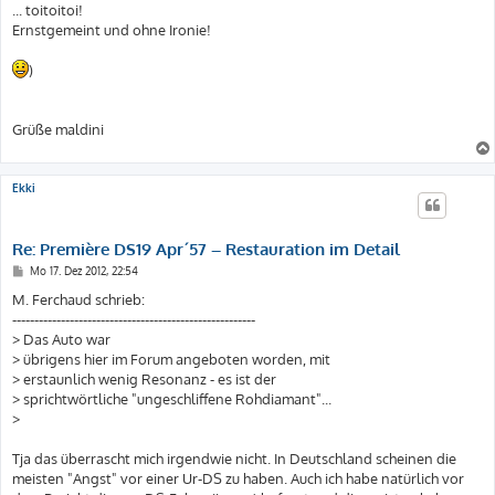
i
... toitoitoi!
t
Ernstgemeint und ohne Ironie!
r
a
g
)
Grüße maldini
Ekki
Re: Première DS19 Apr´57 – Restauration im Detail
B
Mo 17. Dez 2012, 22:54
e
i
M. Ferchaud schrieb:
t
-------------------------------------------------------
r
a
> Das Auto war
g
> übrigens hier im Forum angeboten worden, mit
> erstaunlich wenig Resonanz - es ist der
> sprichtwörtliche "ungeschliffene Rohdiamant"...
>
Tja das überrascht mich irgendwie nicht. In Deutschland scheinen die
meisten "Angst" vor einer Ur-DS zu haben. Auch ich habe natürlich vor