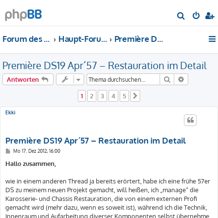
S
u
Forum des DS-Club Deutschland e.V.
Haupt-Forum
Première DS19 Apr '57 – Restauration im Detail
c
h
Première DS19 Apr´57 – Restauration im Detail
e
Suche
Erweiterte
Antworten
1
2
3
4
5
Nächste
Ekki
Première DS19 Apr´57 – Restauration im Detail
B
Mo 17. Dez 2012, 16:00
e
i
Hallo zusammen,
t
r
a
wie in einem anderen Thread ja bereits erörtert, habe ich eine frühe 57er
g
DS zu meinem neuen Projekt gemacht, will heißen, ich „manage“ die
Karosserie- und Chassis Restauration, die von einem externen Profi
gemacht wird (mehr dazu, wenn es soweit ist), während ich die Technik,
Innenraum und Aufarbeitung diverser Komponenten selbst übernehme