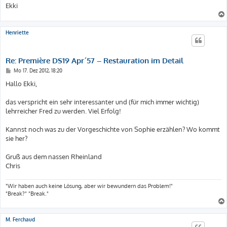
Ekki
Henriette
Re: Première DS19 Apr´57 – Restauration im Detail
B
Mo 17. Dez 2012, 18:20
e
i
Hallo Ekki,
t
r
a
das verspricht ein sehr interessanter und (für mich immer wichtig)
g
lehrreicher Fred zu werden. Viel Erfolg!
Kannst noch was zu der Vorgeschichte von Sophie erzählen? Wo kommt
sie her?
Gruß aus dem nassen Rheinland
Chris
"Wir haben auch keine Lösung, aber wir bewundern das Problem!"
"Break?" "Break."
M. Ferchaud