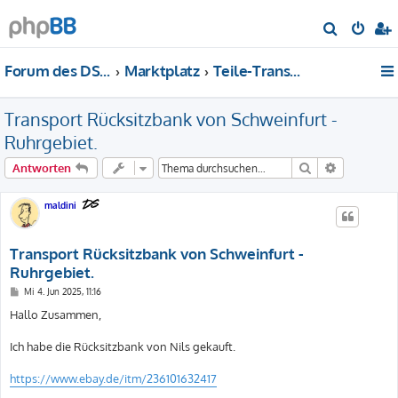
S
u
Forum des DS-Club Deutschland e.V.
Marktplatz
Teile-Transporte: Angebote und Gesuche
c
h
Transport Rücksitzbank von Schweinfurt -
e
Ruhrgebiet.
Suche
Erweiterte
Antworten
maldini
Transport Rücksitzbank von Schweinfurt -
Ruhrgebiet.
B
Mi 4. Jun 2025, 11:16
e
i
Hallo Zusammen,
t
r
a
Ich habe die Rücksitzbank von Nils gekauft.
g
https://www.ebay.de/itm/236101632417