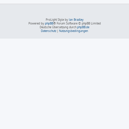
ProLight Style by
Ian Bradley
Powered by
phpBB
® Forum Software © phpBB Limited
Deutsche Übersetzung durch
phpBB.de
Datenschutz
|
Nutzungsbedingungen