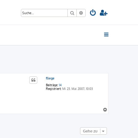
Suche
Erweiterte Suche
fliege
Beiträge:
14
Registriert:
Mi 23. Mai 2007, 10:03
N
a
c
h
o
Gehe zu
b
e