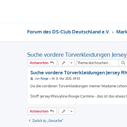
Forum des DS-Club Deutschland e.V.
Mark
Suche vordere Türverkleidungen Jersey
Antworten
Suche vordere Türverkleidungen Jersey Rh
B
von
fliege
»
Mi 21. Mai 2025, 09:55
e
i
Da die vorderen Türverkleidungen meiner Madame schon et
t
r
a
Stoff: Jersey Rhovyline Rouge Carmine - das ist das etwas 
g
Antworten
Zurück zu „Gesuche“