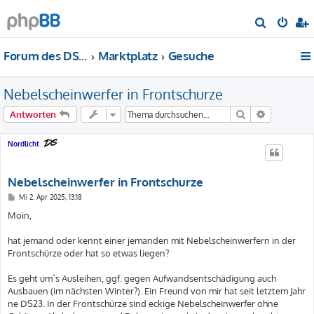
S
u
Forum des DS-Club Deutschland e.V.
Marktplatz
Gesuche
c
h
Nebelscheinwerfer in Frontschurze
e
Suche
Erweiterte
Antworten
Nordlicht
Nebelscheinwerfer in Frontschurze
B
Mi 2. Apr 2025, 13:18
e
i
Moin,
t
r
a
hat jemand oder kennt einer jemanden mit Nebelscheinwerfern in der
g
Frontschürze oder hat so etwas liegen?
Es geht um´s Ausleihen, ggf. gegen Aufwandsentschädigung auch
Ausbauen (im nächsten Winter?). Ein Freund von mir hat seit letztem Jahr
ne DS23. In der Frontschürze sind eckige Nebelscheinwerfer ohne