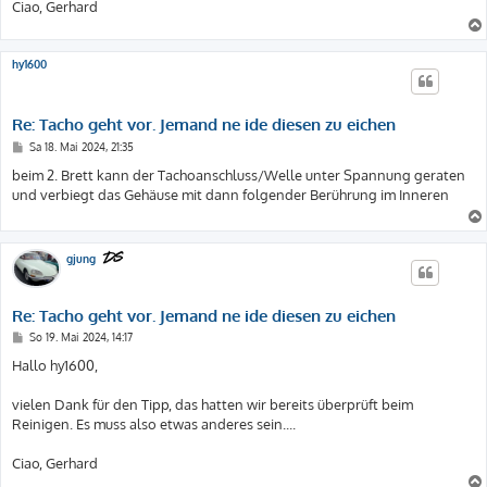
Ciao, Gerhard
hy1600
Re: Tacho geht vor. Jemand ne ide diesen zu eichen
B
Sa 18. Mai 2024, 21:35
e
i
beim 2. Brett kann der Tachoanschluss/Welle unter Spannung geraten
t
und verbiegt das Gehäuse mit dann folgender Berührung im Inneren
r
a
g
gjung
Re: Tacho geht vor. Jemand ne ide diesen zu eichen
B
So 19. Mai 2024, 14:17
e
i
Hallo hy1600,
t
r
a
vielen Dank für den Tipp, das hatten wir bereits überprüft beim
g
Reinigen. Es muss also etwas anderes sein....
Ciao, Gerhard