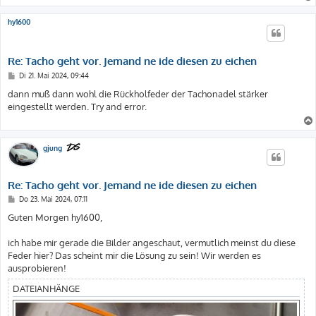
hy1600
Re: Tacho geht vor. Jemand ne ide diesen zu eichen
B
Di 21. Mai 2024, 09:44
e
i
dann muß dann wohl die Rückholfeder der Tachonadel stärker
t
eingestellt werden. Try and error.
r
a
g
gjung
Re: Tacho geht vor. Jemand ne ide diesen zu eichen
B
Do 23. Mai 2024, 07:11
e
i
Guten Morgen hy1600,
t
r
a
ich habe mir gerade die Bilder angeschaut, vermutlich meinst du diese
g
Feder hier? Das scheint mir die Lösung zu sein! Wir werden es
ausprobieren!
DATEIANHÄNGE