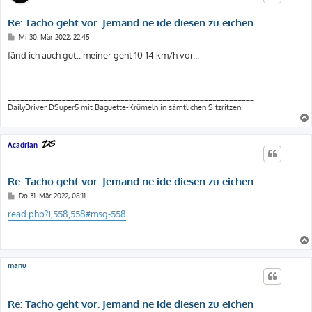
Re: Tacho geht vor. Jemand ne ide diesen zu eichen
B
Mi 30. Mär 2022, 22:45
e
i
fänd ich auch gut.. meiner geht 10-14 km/h vor...
t
r
a
g
___________________________________________________________
DailyDriver DSuper5 mit Baguette-Krümeln in sämtlichen Sitzritzen
Acadrian
Re: Tacho geht vor. Jemand ne ide diesen zu eichen
B
Do 31. Mär 2022, 08:11
e
i
read.php?1,558,558#msg-558
t
r
a
g
manu
Re: Tacho geht vor. Jemand ne ide diesen zu eichen