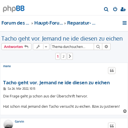
S
u
Forum des DS-Club Deutschland e.V.
Haupt-Forum
Reparatur- und Restaurationsanleitungen
c
h
Tacho geht vor. Jemand ne ide diesen zu eichen
e
Suche
Erweiterte
Antworten
1
2
Nächste
manu
Tacho geht vor. Jemand ne ide diesen zu eichen
B
Sa 26. Mär 2022, 10:15
e
i
Die Frage geht ja schon aus der Überschrift hervor.
t
r
a
Hat schon mal jemand den Tacho versucht zu eichen. Bzw zu justieren!
g
Garvin