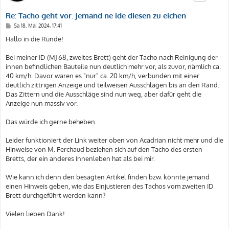
Re: Tacho geht vor. Jemand ne ide diesen zu eichen
B
Sa 18. Mai 2024, 17:41
e
i
Hallo in die Runde!
t
r
a
Bei meiner ID (MJ 68, zweites Brett) geht der Tacho nach Reinigung der
g
innen befindlichen Bauteile nun deutlich mehr vor, als zuvor, nämlich ca.
40 km/h. Davor waren es "nur" ca. 20 km/h, verbunden mit einer
deutlich zittrigen Anzeige und teilweisen Ausschlägen bis an den Rand.
Das Zittern und die Ausschläge sind nun weg, aber dafür geht die
Anzeige nun massiv vor.
Das würde ich gerne beheben.
Leider funktioniert der Link weiter oben von Acadrian nicht mehr und die
Hinweise von M. Ferchaud beziehen sich auf den Tacho des ersten
Bretts, der ein anderes Innenleben hat als bei mir.
Wie kann ich denn den besagten Artikel finden bzw. könnte jemand
einen Hinweis geben, wie das Einjustieren des Tachos vom zweiten ID
Brett durchgeführt werden kann?
Vielen lieben Dank!