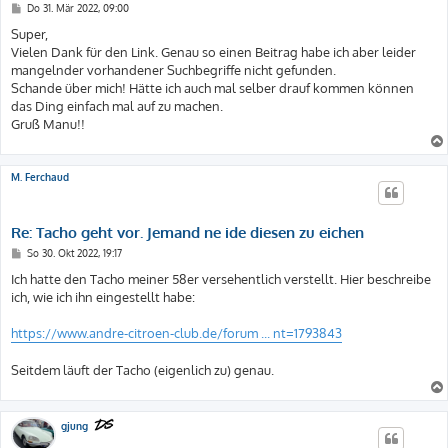
B
Do 31. Mär 2022, 09:00
e
i
Super,
t
Vielen Dank für den Link. Genau so einen Beitrag habe ich aber leider
r
a
mangelnder vorhandener Suchbegriffe nicht gefunden.
g
Schande über mich! Hätte ich auch mal selber drauf kommen können
das Ding einfach mal auf zu machen.
Gruß Manu!!
M. Ferchaud
Re: Tacho geht vor. Jemand ne ide diesen zu eichen
B
So 30. Okt 2022, 19:17
e
i
Ich hatte den Tacho meiner 58er versehentlich verstellt. Hier beschreibe
t
ich, wie ich ihn eingestellt habe:
r
a
g
https://www.andre-citroen-club.de/forum ... nt=1793843
Seitdem läuft der Tacho (eigenlich zu) genau.
gjung