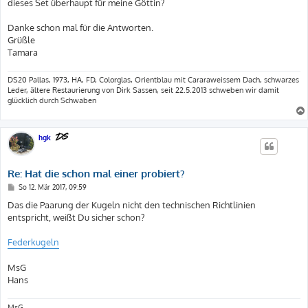
dieses Set überhaupt für meine Göttin?
Danke schon mal für die Antworten.
Grüßle
Tamara
DS20 Pallas, 1973, HA, FD, Colorglas, Orientblau mit Cararaweissem Dach, schwarzes
Leder, ältere Restaurierung von Dirk Sassen, seit 22.5.2013 schweben wir damit
glücklich durch Schwaben
hgk
Re: Hat die schon mal einer probiert?
B
So 12. Mär 2017, 09:59
e
i
Das die Paarung der Kugeln nicht den technischen Richtlinien
t
entspricht, weißt Du sicher schon?
r
a
g
Federkugeln
MsG
Hans
MsG