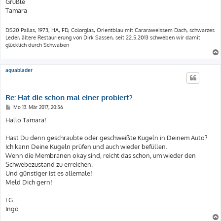
Grüßle
Tamara
DS20 Pallas, 1973, HA, FD, Colorglas, Orientblau mit Cararaweissem Dach, schwarzes
Leder, ältere Restaurierung von Dirk Sassen, seit 22.5.2013 schweben wir damit
glücklich durch Schwaben
aquablader
Re: Hat die schon mal einer probiert?
B
Mo 13. Mär 2017, 20:56
e
i
Hallo Tamara!
t
r
a
Hast Du denn geschraubte oder geschweißte Kugeln in Deinem Auto?
g
Ich kann Deine Kugeln prüfen und auch wieder befüllen.
Wenn die Membranen okay sind, reicht das schon, um wieder den
Schwebezustand zu erreichen.
Und günstiger ist es allemale!
Meld Dich gern!
LG
Ingo