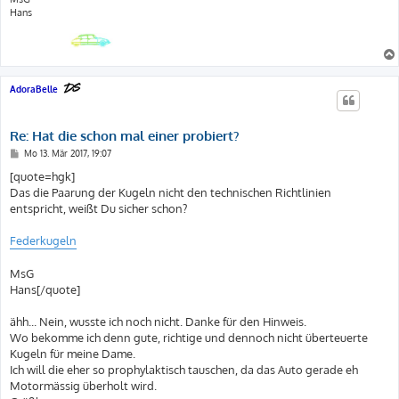
Hans
AdoraBelle
Re: Hat die schon mal einer probiert?
B
Mo 13. Mär 2017, 19:07
e
i
[quote=hgk]
t
Das die Paarung der Kugeln nicht den technischen Richtlinien
r
a
entspricht, weißt Du sicher schon?
g
Federkugeln
MsG
Hans[/quote]
ähh... Nein, wusste ich noch nicht. Danke für den Hinweis.
Wo bekomme ich denn gute, richtige und dennoch nicht überteuerte
Kugeln für meine Dame.
Ich will die eher so prophylaktisch tauschen, da das Auto gerade eh
Motormässig überholt wird.