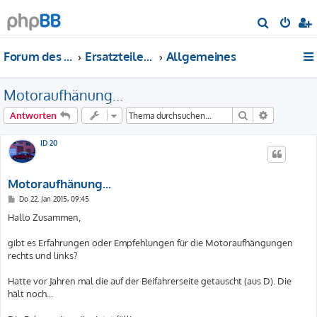
S
u
Forum des DS-Club Deutschland e.V.
Ersatzteile-Bewertung
Allgemeines
c
h
Motoraufhänung...
e
Suche
Erweiterte
Antworten
ID 20
Motoraufhänung...
B
Do 22. Jan 2015, 09:45
e
i
Hallo Zusammen,
t
r
a
gibt es Erfahrungen oder Empfehlungen für die Motoraufhängungen
g
rechts und links?
Hatte vor Jahren mal die auf der Beifahrerseite getauscht (aus D). Die
hält noch...