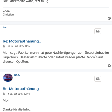
Die Fahrerseite wäre jetzt fällig....
Gruß,
Christian
Joe
Re: Motoraufhänung...
B
Do 22. Jan 2015, 14:27
e
i
Man sagt, Falk Lehmann hat gute Nachfertigungen zum Selbsteinbau im
t
Lagerbock. Besser als zu harte oder sofort wieder platte Repro`s aus
r
a
diversen Quellen.
g
ID 20
Re: Motoraufhänung...
B
Fr 23. Jan 2015, 10:44
e
i
Moin!
t
r
a
Danke für die Info...
g