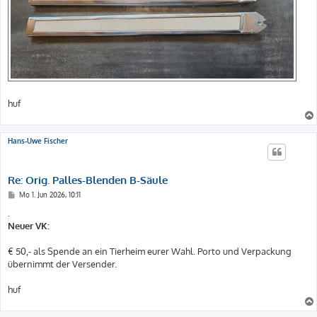
huf
Hans-Uwe Fischer
Re: Orig. Palles-Blenden B-Säule
B
Mo 1. Jun 2026, 10:11
e
i
.
t
Neuer VK:
r
a
g
€ 50,- als Spende an ein Tierheim eurer Wahl. Porto und Verpackung
übernimmt der Versender.
huf