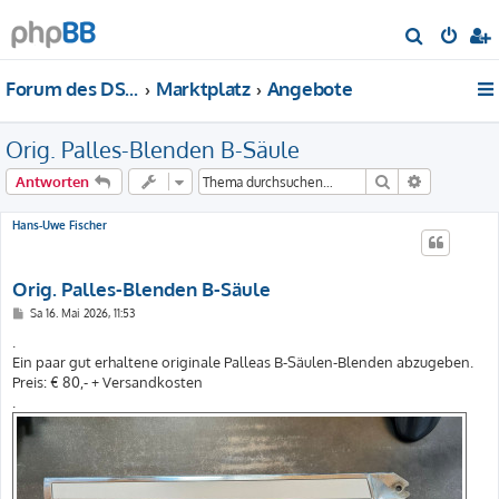
S
u
Forum des DS-Club Deutschland e.V.
Marktplatz
Angebote
c
h
Orig. Palles-Blenden B-Säule
e
Suche
Erweiterte
Antworten
Hans-Uwe Fischer
Orig. Palles-Blenden B-Säule
B
Sa 16. Mai 2026, 11:53
e
i
.
t
Ein paar gut erhaltene originale Palleas B-Säulen-Blenden abzugeben.
r
a
Preis: € 80,- + Versandkosten
g
.