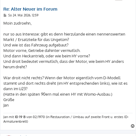
Re: Alter Neuer im Forum
B
So 24. Mai 2026, 12:59
e
i
Moin zudroehn,
t
r
a
nur so aus Interesse: gibt es denn hierzulande einen nennenswerten
g
Markt / Ersatzteile für das Ungetüm?
Und wie ist das Fahrzeug aufgebaut?
Motor vorne, Getriebe dahinter vermutlich.
Und dann Heckantrieb, oder wie beim HY vorne?
Und droit bedeutet vermutlich, dass der Motor, wie beim HY anders
herum dreht?
War droit nicht rechts? Wenn der Motor eigentlich vom D-Modell
stammt und dort rechts dreht (im HY entsprechenden links), wie ist es
dann im U23?
(Hatte in den späten 90ern mal einen HY mit Womo-Ausbau.)
Grüße
Jan
Jan mit
ID 19 B
von 02/1970 (in Restauration / Umbau auf zweite Front u. erstes ID-
Armaturenbrett)