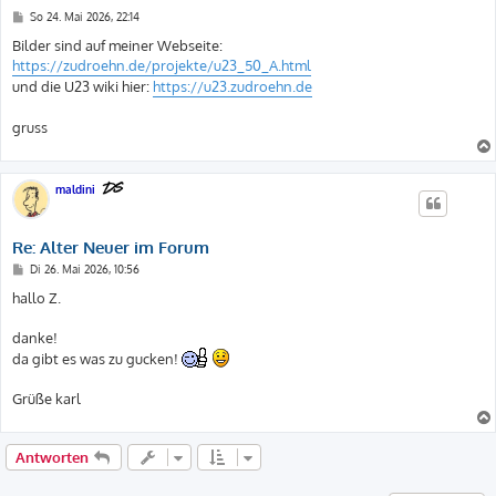
B
So 24. Mai 2026, 22:14
e
i
Bilder sind auf meiner Webseite:
t
https://zudroehn.de/projekte/u23_50_A.html
r
a
und die U23 wiki hier:
https://u23.zudroehn.de
g
gruss
maldini
Re: Alter Neuer im Forum
B
Di 26. Mai 2026, 10:56
e
i
hallo Z.
t
r
a
danke!
g
da gibt es was zu gucken!
Grüße karl
Antworten