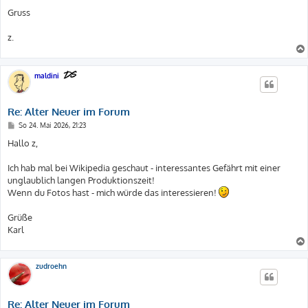
Gruss
z.
maldini
Re: Alter Neuer im Forum
B
So 24. Mai 2026, 21:23
e
i
Hallo z,
t
r
a
Ich hab mal bei Wikipedia geschaut - interessantes Gefährt mit einer
g
unglaublich langen Produktionszeit!
Wenn du Fotos hast - mich würde das interessieren!
Grüße
Karl
zudroehn
Re: Alter Neuer im Forum