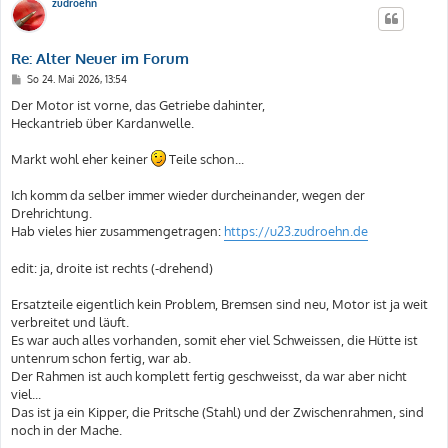
zudroehn
Re: Alter Neuer im Forum
B
So 24. Mai 2026, 13:54
e
i
Der Motor ist vorne, das Getriebe dahinter,
t
Heckantrieb über Kardanwelle.
r
a
g
Markt wohl eher keiner
Teile schon...
Ich komm da selber immer wieder durcheinander, wegen der
Drehrichtung.
Hab vieles hier zusammengetragen:
https://u23.zudroehn.de
edit: ja, droite ist rechts (-drehend)
Ersatzteile eigentlich kein Problem, Bremsen sind neu, Motor ist ja weit
verbreitet und läuft.
Es war auch alles vorhanden, somit eher viel Schweissen, die Hütte ist
untenrum schon fertig, war ab.
Der Rahmen ist auch komplett fertig geschweisst, da war aber nicht
viel...
Das ist ja ein Kipper, die Pritsche (Stahl) und der Zwischenrahmen, sind
noch in der Mache.