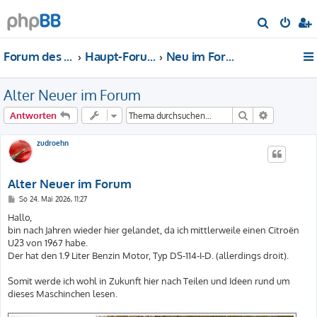
S
u
Forum des DS-Club Deutschland e.V.
Haupt-Forum
Neu im Forum...
c
h
Alter Neuer im Forum
e
Suche
Erweiterte
Antworten
zudroehn
Alter Neuer im Forum
B
So 24. Mai 2026, 11:27
e
i
Hallo,
t
bin nach Jahren wieder hier gelandet, da ich mittlerweile einen Citroën
r
a
U23 von 1967 habe.
g
Der hat den 1.9 Liter Benzin Motor, Typ DS-114-I-D. (allerdings droit).
Somit werde ich wohl in Zukunft hier nach Teilen und Ideen rund um
dieses Maschinchen lesen.