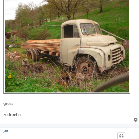
gruss
zudroehn
Jan