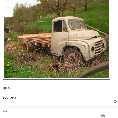
gruss
zudroehn
Jan