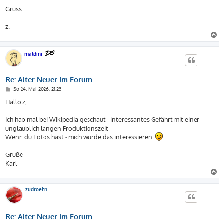
Gruss
z.
maldini
Re: Alter Neuer im Forum
B
So 24. Mai 2026, 21:23
e
i
Hallo z,
t
r
a
Ich hab mal bei Wikipedia geschaut - interessantes Gefährt mit einer
g
unglaublich langen Produktionszeit!
Wenn du Fotos hast - mich würde das interessieren!
Grüße
Karl
zudroehn
Re: Alter Neuer im Forum