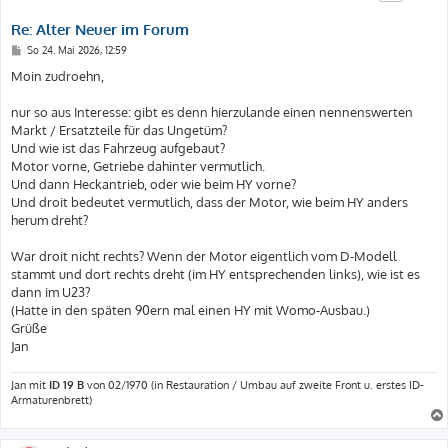
Re: Alter Neuer im Forum
B
So 24. Mai 2026, 12:59
e
i
Moin zudroehn,
t
r
a
nur so aus Interesse: gibt es denn hierzulande einen nennenswerten
g
Markt / Ersatzteile für das Ungetüm?
Und wie ist das Fahrzeug aufgebaut?
Motor vorne, Getriebe dahinter vermutlich.
Und dann Heckantrieb, oder wie beim HY vorne?
Und droit bedeutet vermutlich, dass der Motor, wie beim HY anders
herum dreht?
War droit nicht rechts? Wenn der Motor eigentlich vom D-Modell
stammt und dort rechts dreht (im HY entsprechenden links), wie ist es
dann im U23?
(Hatte in den späten 90ern mal einen HY mit Womo-Ausbau.)
Grüße
Jan
Jan mit
ID 19 B
von 02/1970 (in Restauration / Umbau auf zweite Front u. erstes ID-
Armaturenbrett)