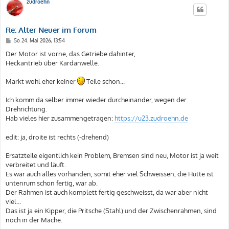
zudroehn
Re: Alter Neuer im Forum
B
So 24. Mai 2026, 13:54
e
i
Der Motor ist vorne, das Getriebe dahinter,
t
Heckantrieb über Kardanwelle.
r
a
g
Markt wohl eher keiner
Teile schon...
Ich komm da selber immer wieder durcheinander, wegen der
Drehrichtung.
Hab vieles hier zusammengetragen:
https://u23.zudroehn.de
edit: ja, droite ist rechts (-drehend)
Ersatzteile eigentlich kein Problem, Bremsen sind neu, Motor ist ja weit
verbreitet und läuft.
Es war auch alles vorhanden, somit eher viel Schweissen, die Hütte ist
untenrum schon fertig, war ab.
Der Rahmen ist auch komplett fertig geschweisst, da war aber nicht
viel...
Das ist ja ein Kipper, die Pritsche (Stahl) und der Zwischenrahmen, sind
noch in der Mache.