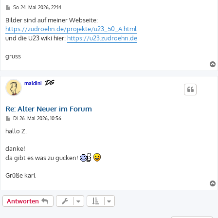
B
So 24. Mai 2026, 22:14
e
i
Bilder sind auf meiner Webseite:
t
https://zudroehn.de/projekte/u23_50_A.html
r
a
und die U23 wiki hier:
https://u23.zudroehn.de
g
gruss
maldini
Re: Alter Neuer im Forum
B
Di 26. Mai 2026, 10:56
e
i
hallo Z.
t
r
a
danke!
g
da gibt es was zu gucken!
Grüße karl
Antworten