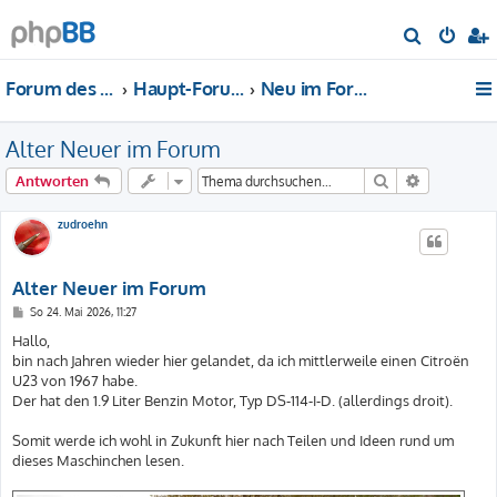
S
u
Forum des DS-Club Deutschland e.V.
Haupt-Forum
Neu im Forum...
c
h
Alter Neuer im Forum
e
Suche
Erweiterte
Antworten
zudroehn
Alter Neuer im Forum
B
So 24. Mai 2026, 11:27
e
i
Hallo,
t
bin nach Jahren wieder hier gelandet, da ich mittlerweile einen Citroën
r
a
U23 von 1967 habe.
g
Der hat den 1.9 Liter Benzin Motor, Typ DS-114-I-D. (allerdings droit).
Somit werde ich wohl in Zukunft hier nach Teilen und Ideen rund um
dieses Maschinchen lesen.