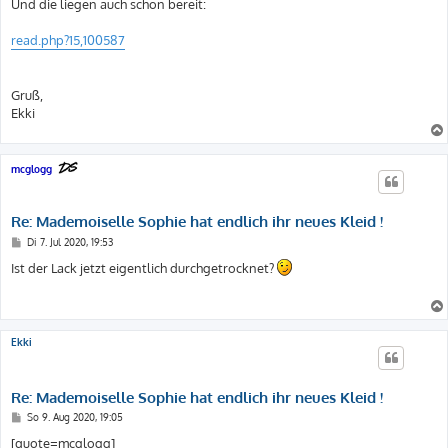
Und die liegen auch schon bereit:
read.php?15,100587
Gruß,
Ekki
mcglogg
Re: Mademoiselle Sophie hat endlich ihr neues Kleid !
B
Di 7. Jul 2020, 19:53
e
i
Ist der Lack jetzt eigentlich durchgetrocknet?
t
r
a
g
Ekki
Re: Mademoiselle Sophie hat endlich ihr neues Kleid !
B
So 9. Aug 2020, 19:05
e
i
[quote=mcglogg]