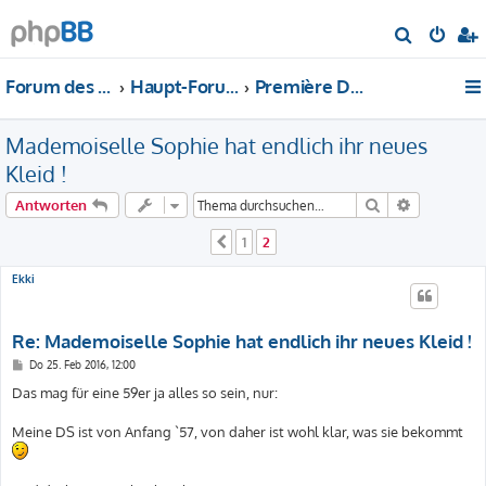
S
u
Forum des DS-Club Deutschland e.V.
Haupt-Forum
Première DS19 Apr '57 – Restauration im Detail
c
h
Mademoiselle Sophie hat endlich ihr neues
e
Kleid !
Suche
Erweiterte
Antworten
1
2
Vorherige
Ekki
Re: Mademoiselle Sophie hat endlich ihr neues Kleid !
B
Do 25. Feb 2016, 12:00
e
i
Das mag für eine 59er ja alles so sein, nur:
t
r
a
Meine DS ist von Anfang `57, von daher ist wohl klar, was sie bekommt
g