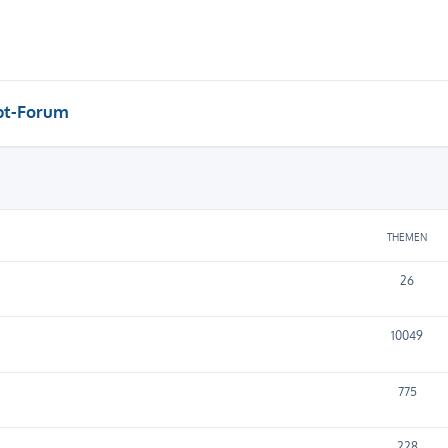
pt-Forum
THEMEN
26
10049
775
228