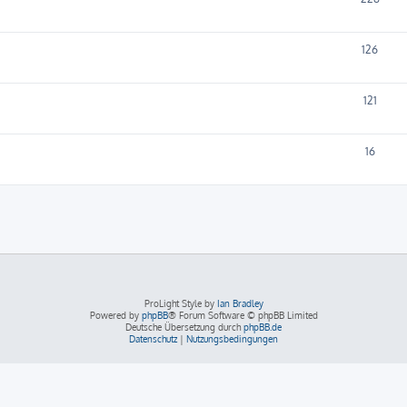
126
121
16
ProLight Style by
Ian Bradley
Powered by
phpBB
® Forum Software © phpBB Limited
Deutsche Übersetzung durch
phpBB.de
Datenschutz
|
Nutzungsbedingungen