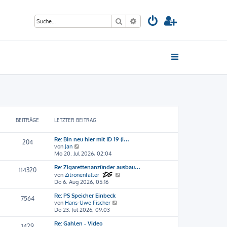
Suche
Erweiterte Suche
BEITRÄGE
LETZTER BEITRAG
Re: Bin neu hier mit ID 19 (i…
204
N
von
Jan
e
Mo 20. Jul 2026, 02:04
u
Re: Zigarettenanzünder ausbau…
e
114320
s
N
von
Zitrönenfalter
t
e
Do 6. Aug 2026, 05:16
e
u
Re: PS Speicher Einbeck
r
e
7564
N
von
Hans-Uwe Fischer
B
s
e
Do 23. Jul 2026, 09:03
e
t
u
i
e
Re: Gahlen - Video
e
t
r
1429