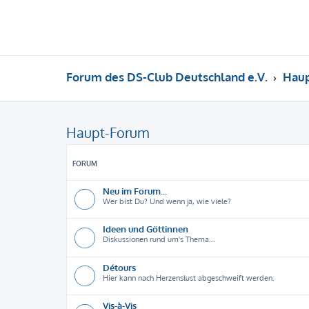
Forum des DS-Club Deutschland e.V.
Hau
Haupt-Forum
FORUM
Neu im Forum...
Wer bist Du? Und wenn ja, wie viele?
Ideen und Göttinnen
Diskussionen rund um's Thema...
Détours
Hier kann nach Herzenslust abgeschweift werden.
Vis-à-Vis