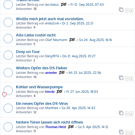
Letzter Beitrag von
les-bleus
«
Fr 12. Sep 2025, 07:43
Antworten:
18
1
2
Wollte mich jetzt auch mal vorstellen.
Letzter Beitrag von
ente2cv6
«
Di 2. Sep 2025, 22:21
Antworten:
9
Alte Liebe rostet nicht
Letzter Beitrag von
Olaf Neumann
«
So 24. Aug 2025, 16:16
Antworten:
5
Desy on Tour
Letzter Beitrag von
Desy1974
«
Do 21. Aug 2025, 01:27
Antworten:
2
Weiters Opfer des DS-Fieber
Letzter Beitrag von
anieder
«
Mi 23. Jul 2025, 22:56
Antworten:
16
1
2
Kühler und Wasserpumpe
Letzter Beitrag von
hincki
«
Fr 27. Jun 2025, 18:03
Antworten:
4
Ein neues Opfer des DS-Virus
Letzter Beitrag von
Manfred
«
So 20. Apr 2025, 14:42
Antworten:
12
1
2
hintere Türen lassen sich nicht öffnen
Letzter Beitrag von
Thomas Held
«
Sa 5. Apr 2025, 14:12
Antworten:
11
1
2