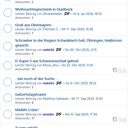
Antworten:
2
Weihnachtsgeschenk in Gladbeck
Letzter Beitrag von
Zitrönenfalter
«
Di 6. Jan 2026, 18:32
Antworten:
2
Gruß aus Oberbayern
Letzter Beitrag von
Thorsten S.
«
Mi 17. Dez 2025, 15:38
Antworten:
7
Schrauber in der Region Schwäbisch hall, Öhringen, Heilbronn
gesucht
Letzter Beitrag von
radel56
«
Do 30. Okt 2025, 21:13
Antworten:
5
D Super 5 aus Scheunenschlaf geholt
Letzter Beitrag von
Maxe_Muc
«
Do 23. Okt 2025, 11:35
Antworten:
10
1
2
...bin noch uf der Suche ...
Letzter Beitrag von
maldini
«
So 12. Okt 2025, 18:22
Antworten:
5
Geburtstagstraum
Letzter Beitrag von
Matthias Gebauer
«
Mi 17. Sep 2025, 13:53
Antworten:
6
Midlife-Crisis?
Letzter Beitrag von
anieder
«
Mo 15. Sep 2025, 17:40
Antworten:
17
1
2
Traum erfüllt