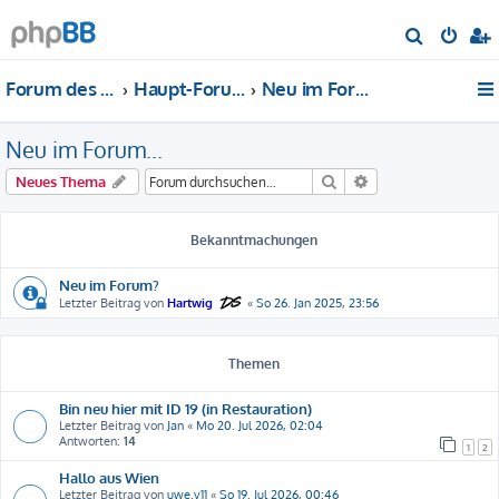
S
u
Forum des DS-Club Deutschland e.V.
Haupt-Forum
Neu im Forum...
c
h
Neu im Forum...
e
Suche
Erweiterte Suche
Neues Thema
Bekanntmachungen
Neu im Forum?
Letzter Beitrag von
Hartwig
«
So 26. Jan 2025, 23:56
Themen
Bin neu hier mit ID 19 (in Restauration)
Letzter Beitrag von
Jan
«
Mo 20. Jul 2026, 02:04
Antworten:
14
1
2
Hallo aus Wien
Letzter Beitrag von
uwe.v11
«
So 19. Jul 2026, 00:46