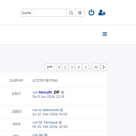
Suche
Erweiterte Suche
Seite
1
von
10
1
2
3
4
5
10
…
Nächste
ZUGRIFFE
LETZTER BEITRAG
von
MichaIN
63517
Do 11. Jun 2026, 22:33
von
d.rodermund
20013
So 22. Mär 2026, 14:00
von
M. Ferchaud
16114
Mi 25. Feb 2026, 20:03
von
Jan