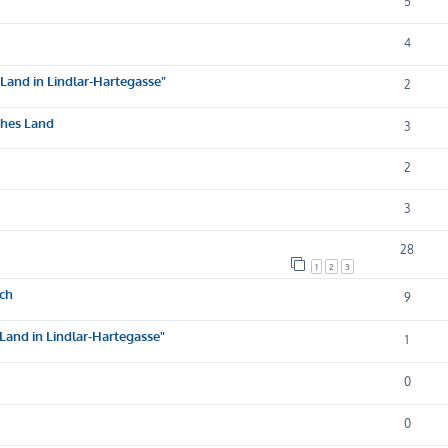
5
4
Land in Lindlar-Hartegasse"
2
ches Land
3
2
3
28
1
2
3
ach
9
Land in Lindlar-Hartegasse"
1
0
0