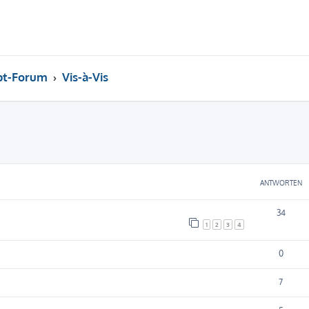
pt-Forum
Vis-à-Vis
eiterte Suche
ANTWORTEN
34
1
2
3
4
0
7