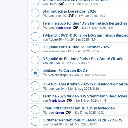
von
Holes
»
Fr 13. Feb 2026, 19:09
Stammtisch in Düsseldorf 2026
von
Idee_20
»
Fr 9. Jan 2026, 12:39
Termine 2026 für den "DS Stammtsich Bergisches 
von
Frank Jesse
»
Do 27. Nov 2025, 18:19
TV-Bericht (WDR) 30 Jahre DS-Stammtisch Bergis
von
Robert59
»
Mo 29. Sep 2025, 13:14
DS Jubile Paris 18. und 19. Oktober 2025
von
vonweegen
»
Do 2. Okt 2025, 06:32
DS Jubilé de Platine / Paris / Parc André Citroën
von
Jan
»
So 28. Sep 2025, 08:47
Jubiläum 70 Citroën ID/DS
von
christoph64
»
Mo 29. Apr 2024, 11:06
DS-Club Jahrestreffen 2025 in Düsseldorf-Unterb
von
rsa404
»
Mo 18. Aug 2025, 11:26
Termine 2025 für den "DS Stammtsich Bergisches 
von
Frank Jesse
»
So 3. Nov 2024, 14:15
Eifelrundfahrt1922 am 20.7.25 in Nideggen
von
Jürgen
»
Do 17. Jul 2025, 10:12
Oldtimer Rendez vous in Saarlouis 28. - 29.6.25
von
Robert59
»
Sa 24. Mai 2025, 18:40