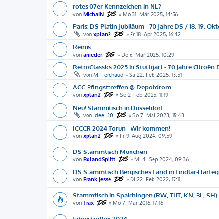
rotes 07er Kennzeichen in NL?
von
MichaIN
»
Mo 31. Mär 2025, 14:56
Paris: DS Platin Jubiläum - 70 Jahre DS / 18.-19. Ok
von
xplan2
»
Fr 18. Apr 2025, 16:42
Reims
von
anieder
»
Do 6. Mär 2025, 10:29
RetroClassics 2025 in Stuttgart - 70 Jahre Citroën
von
M. Ferchaud
»
Sa 22. Feb 2025, 13:51
ACC-Pfingsttreffen @ Depotdrom
von
xplan2
»
So 2. Feb 2025, 11:19
Neu! Stammtisch in Düsseldorf
von
Idee_20
»
So 7. Mai 2023, 15:43
ICCCR 2024 Torun - Wir kommen!
von
xplan2
»
Fr 9. Aug 2024, 09:59
DS Stammtisch München
von
RolandSplitt
»
Mi 4. Sep 2024, 09:36
DS Stammtisch Bergisches Land in Lindlar-Harte
von
Frank Jesse
»
Di 22. Feb 2022, 17:11
Stammtisch in Spaichingen (RW, TUT, KN, BL, SH)
von
Trax
»
Mo 7. Mär 2016, 17:16
Jahrestreffen 2024