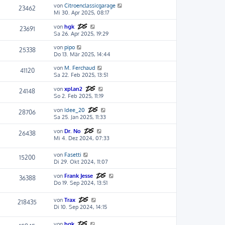
von
Citroenclassicgarage
23462
Mi 30. Apr 2025, 08:17
von
hgk
23691
Sa 26. Apr 2025, 19:29
von
pipo
25338
Do 13. Mär 2025, 14:44
von
M. Ferchaud
41120
Sa 22. Feb 2025, 13:51
von
xplan2
24148
So 2. Feb 2025, 11:19
von
Idee_20
28706
Sa 25. Jan 2025, 11:33
von
Dr. No
26438
Mi 4. Dez 2024, 07:33
von
Fasetti
15200
Di 29. Okt 2024, 11:07
von
Frank Jesse
36388
Do 19. Sep 2024, 13:51
von
Trax
218435
Di 10. Sep 2024, 14:15
von
hgk