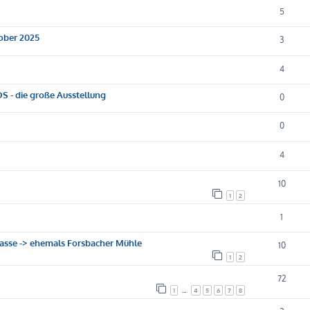
5
tober 2025
3
4
 DS - die große Ausstellung
0
0
4
10
1
2
1
gasse -> ehemals Forsbacher Mühle
10
1
2
72
1
…
4
5
6
7
8