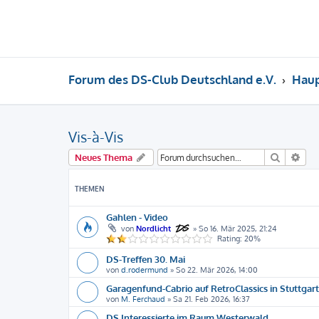
Forum des DS-Club Deutschland e.V.
Hau
Vis-à-Vis
Suche
Erw
Neues Thema
THEMEN
Gahlen - Video
von
Nordlicht
»
So 16. Mär 2025, 21:24
Rating: 20%
DS-Treffen 30. Mai
von
d.rodermund
»
So 22. Mär 2026, 14:00
Garagenfund-Cabrio auf RetroClassics in Stuttgart
von
M. Ferchaud
»
Sa 21. Feb 2026, 16:37
DS Interessierte im Raum Westerwald