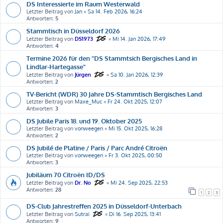
DS Interessierte im Raum Westerwald
Letzter Beitrag von
Jan
«
Sa 14. Feb 2026, 16:24
Antworten:
5
Stammtisch in Düsseldorf 2026
Letzter Beitrag von
DS1973
«
Mi 14. Jan 2026, 17:49
Antworten:
4
Termine 2026 für den "DS Stammtsich Bergisches Land in
Lindlar-Hartegasse"
Letzter Beitrag von
Jürgen
«
Sa 10. Jan 2026, 12:39
Antworten:
2
TV-Bericht (WDR) 30 Jahre DS-Stammtisch Bergisches Land
Letzter Beitrag von
Maxe_Muc
«
Fr 24. Okt 2025, 12:07
Antworten:
3
DS Jubile Paris 18. und 19. Oktober 2025
Letzter Beitrag von
vonweegen
«
Mi 15. Okt 2025, 16:28
Antworten:
2
DS Jubilé de Platine / Paris / Parc André Citroën
Letzter Beitrag von
vonweegen
«
Fr 3. Okt 2025, 00:50
Antworten:
3
Jubiläum 70 Citroën ID/DS
Letzter Beitrag von
Dr. No
«
Mi 24. Sep 2025, 22:53
Antworten:
28
1
2
3
DS-Club Jahrestreffen 2025 in Düsseldorf-Unterbach
Letzter Beitrag von
Sutrai
«
Di 16. Sep 2025, 13:41
Antworten:
9