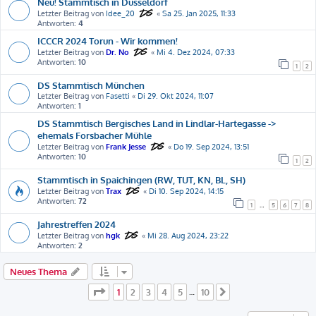
Neu! Stammtisch in Düsseldorf
Letzter Beitrag von
Idee_20
«
Sa 25. Jan 2025, 11:33
Antworten:
4
ICCCR 2024 Torun - Wir kommen!
Letzter Beitrag von
Dr. No
«
Mi 4. Dez 2024, 07:33
Antworten:
10
1
2
DS Stammtisch München
Letzter Beitrag von
Fasetti
«
Di 29. Okt 2024, 11:07
Antworten:
1
DS Stammtisch Bergisches Land in Lindlar-Hartegasse ->
ehemals Forsbacher Mühle
Letzter Beitrag von
Frank Jesse
«
Do 19. Sep 2024, 13:51
Antworten:
10
1
2
Stammtisch in Spaichingen (RW, TUT, KN, BL, SH)
Letzter Beitrag von
Trax
«
Di 10. Sep 2024, 14:15
Antworten:
72
1
…
5
6
7
8
Jahrestreffen 2024
Letzter Beitrag von
hgk
«
Mi 28. Aug 2024, 23:22
Antworten:
2
Neues Thema
Seite
1
von
10
1
2
3
4
5
10
…
Nächste