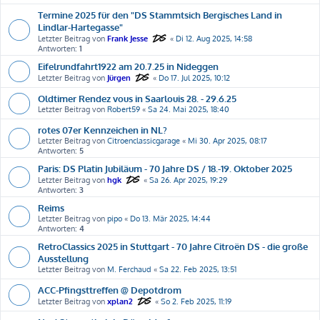
Termine 2025 für den "DS Stammtsich Bergisches Land in
Lindlar-Hartegasse"
Letzter Beitrag von
Frank Jesse
«
Di 12. Aug 2025, 14:58
Antworten:
1
Eifelrundfahrt1922 am 20.7.25 in Nideggen
Letzter Beitrag von
Jürgen
«
Do 17. Jul 2025, 10:12
Oldtimer Rendez vous in Saarlouis 28. - 29.6.25
Letzter Beitrag von
Robert59
«
Sa 24. Mai 2025, 18:40
rotes 07er Kennzeichen in NL?
Letzter Beitrag von
Citroenclassicgarage
«
Mi 30. Apr 2025, 08:17
Antworten:
5
Paris: DS Platin Jubiläum - 70 Jahre DS / 18.-19. Oktober 2025
Letzter Beitrag von
hgk
«
Sa 26. Apr 2025, 19:29
Antworten:
3
Reims
Letzter Beitrag von
pipo
«
Do 13. Mär 2025, 14:44
Antworten:
4
RetroClassics 2025 in Stuttgart - 70 Jahre Citroën DS - die große
Ausstellung
Letzter Beitrag von
M. Ferchaud
«
Sa 22. Feb 2025, 13:51
ACC-Pfingsttreffen @ Depotdrom
Letzter Beitrag von
xplan2
«
So 2. Feb 2025, 11:19