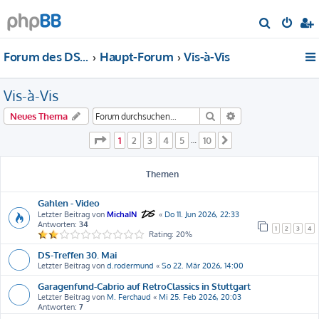
S
u
Forum des DS-Club Deutschland e.V.
Haupt-Forum
Vis-à-Vis
c
h
Vis-à-Vis
e
Suche
Erweiterte Suche
Neues Thema
Seite
1
von
10
1
2
3
4
5
10
…
Nächste
Themen
Gahlen - Video
Letzter Beitrag von
MichaIN
«
Do 11. Jun 2026, 22:33
Antworten:
34
1
2
3
4
Rating: 20%
DS-Treffen 30. Mai
Letzter Beitrag von
d.rodermund
«
So 22. Mär 2026, 14:00
Garagenfund-Cabrio auf RetroClassics in Stuttgart
Letzter Beitrag von
M. Ferchaud
«
Mi 25. Feb 2026, 20:03
Antworten:
7