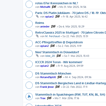
rotes 07er Kennzeichen in NL?
von
MichaIN
»
Mo 31. Mär 2025, 14:56
Paris: DS Platin Jubiläum - 70 Jahre DS / 18.-19. Ok
von
xplan2
»
Fr 18. Apr 2025, 16:42
Reims
von
anieder
»
Do 6. Mär 2025, 10:29
RetroClassics 2025 in Stuttgart - 70 Jahre Citroën
von
M. Ferchaud
»
Sa 22. Feb 2025, 13:51
ACC-Pfingsttreffen @ Depotdrom
von
xplan2
»
So 2. Feb 2025, 11:19
Neu! Stammtisch in Düsseldorf
von
Idee_20
»
So 7. Mai 2023, 15:43
ICCCR 2024 Torun - Wir kommen!
von
xplan2
»
Fr 9. Aug 2024, 09:59
DS Stammtisch München
von
RolandSplitt
»
Mi 4. Sep 2024, 09:36
DS Stammtisch Bergisches Land in Lindlar-Harte
von
Frank Jesse
»
Di 22. Feb 2022, 17:11
Stammtisch in Spaichingen (RW, TUT, KN, BL, SH)
von
Trax
»
Mo 7. Mär 2016, 17:16
Jahrestreffen 2024