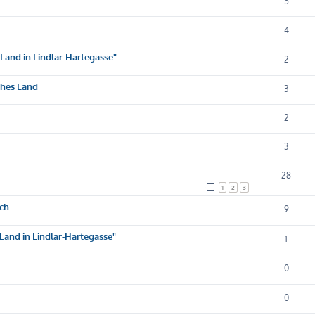
5
4
Land in Lindlar-Hartegasse"
2
ches Land
3
2
3
28
1
2
3
ach
9
Land in Lindlar-Hartegasse"
1
0
0