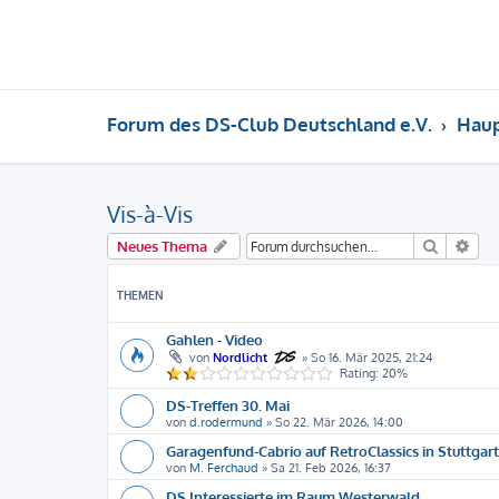
Forum des DS-Club Deutschland e.V.
Hau
Vis-à-Vis
Suche
Erw
Neues Thema
THEMEN
Gahlen - Video
von
Nordlicht
»
So 16. Mär 2025, 21:24
Rating: 20%
DS-Treffen 30. Mai
von
d.rodermund
»
So 22. Mär 2026, 14:00
Garagenfund-Cabrio auf RetroClassics in Stuttgart
von
M. Ferchaud
»
Sa 21. Feb 2026, 16:37
DS Interessierte im Raum Westerwald