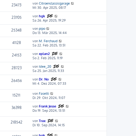
von
Citroenclassicgarage
23473
Mi 30. Apr 2025, 08:17
von
hgk
23705
Sa 26. Apr 2025, 19:29
von
pipo
25348
Do 13. Mär 2025, 14:44
von
M. Ferchaud
41128
Sa 22. Feb 2025, 13:51
von
xplan2
24153
So 2. Feb 2025, 11:19
von
Idee_20
28723
Sa 25. Jan 2025, 11:33
von
Dr. No
26456
Mi 4. Dez 2024, 07:33
von
Fasetti
15211
Di 29. Okt 2024, 11:07
von
Frank Jesse
36398
Do 19. Sep 2024, 13:51
von
Trax
218542
Di 10. Sep 2024, 14:15
von
hgk