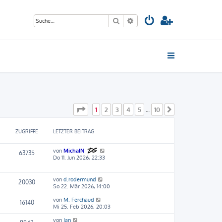
Suche
Erweiterte Suche
Seite
1
von
10
1
2
3
4
5
10
…
Nächste
ZUGRIFFE
LETZTER BEITRAG
von
MichaIN
63735
Do 11. Jun 2026, 22:33
von
d.rodermund
20030
So 22. Mär 2026, 14:00
von
M. Ferchaud
16140
Mi 25. Feb 2026, 20:03
von
Jan