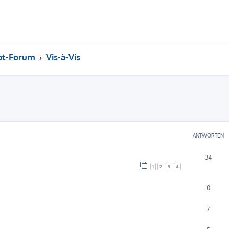
pt-Forum
Vis-à-Vis
eiterte Suche
ANTWORTEN
34
1
2
3
4
0
7