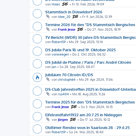
von
Holes
»
Fr 13. Feb 2026, 19:09
Stammtisch in Düsseldorf 2026
von
Idee_20
»
Fr 9. Jan 2026, 12:39
Termine 2026 für den "DS Stammtsich Bergisches 
von
Frank Jesse
»
Do 27. Nov 2025, 18:19
TV-Bericht (WDR) 30 Jahre DS-Stammtisch Bergis
von
Robert59
»
Mo 29. Sep 2025, 13:14
DS Jubile Paris 18. und 19. Oktober 2025
von
vonweegen
»
Do 2. Okt 2025, 06:32
DS Jubilé de Platine / Paris / Parc André Citroën
von
Jan
»
So 28. Sep 2025, 08:47
Jubiläum 70 Citroën ID/DS
von
christoph64
»
Mo 29. Apr 2024, 11:06
DS-Club Jahrestreffen 2025 in Düsseldorf-Unterb
von
rsa404
»
Mo 18. Aug 2025, 11:26
Termine 2025 für den "DS Stammtsich Bergisches 
von
Frank Jesse
»
So 3. Nov 2024, 14:15
Eifelrundfahrt1922 am 20.7.25 in Nideggen
von
Jürgen
»
Do 17. Jul 2025, 10:12
Oldtimer Rendez vous in Saarlouis 28. - 29.6.25
von
Robert59
»
Sa 24. Mai 2025, 18:40