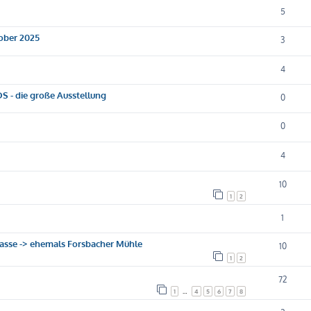
5
tober 2025
3
4
 DS - die große Ausstellung
0
0
4
10
1
2
1
gasse -> ehemals Forsbacher Mühle
10
1
2
72
1
…
4
5
6
7
8