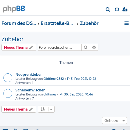
S
u
Forum des DS-Club Deutschland e.V.
Ersatzteile-Bewertung
Zubehör
c
h
Zubehör
e
Suche
Erweiterte Suche
Neues Thema
Themen
Neoprenkleber
Letzter Beitrag von
Oldtimer2562
«
Fr 5. Feb 2021, 10:22
Antworten:
1
Scheibenwischer
Letzter Beitrag von
oldtimes
«
Mi 30. Sep 2020, 10:46
Antworten:
7
Neues Thema
Gehe zu