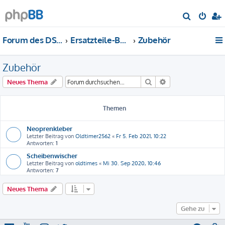
S
u
Forum des DS-Club Deutschland e.V.
Ersatzteile-Bewertung
Zubehör
c
h
Zubehör
e
Suche
Erweiterte Suche
Neues Thema
Themen
Neoprenkleber
Letzter Beitrag von
Oldtimer2562
«
Fr 5. Feb 2021, 10:22
Antworten:
1
Scheibenwischer
Letzter Beitrag von
oldtimes
«
Mi 30. Sep 2020, 10:46
Antworten:
7
Neues Thema
Gehe zu