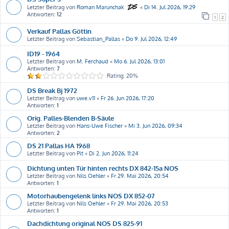
Letzter Beitrag von
Roman Marunchak
«
Di 14. Jul 2026, 19:29
Antworten:
12
1
2
Verkauf Pallas Göttin
Letzter Beitrag von
Sebastian_Pallas
«
Do 9. Jul 2026, 12:49
ID19 - 1964
Letzter Beitrag von
M. Ferchaud
«
Mo 6. Jul 2026, 13:01
Antworten:
7
Rating: 20%
DS Break Bj 1972
Letzter Beitrag von
uwe.v11
«
Fr 26. Jun 2026, 17:20
Antworten:
1
Orig. Palles-Blenden B-Säule
Letzter Beitrag von
Hans-Uwe Fischer
«
Mi 3. Jun 2026, 09:34
Antworten:
2
DS 21 Pallas HA 1968
Letzter Beitrag von
Pit
«
Di 2. Jun 2026, 11:24
Dichtung unten Tür hinten rechts DX 842-15a NOS
Letzter Beitrag von
Nils Oehler
«
Fr 29. Mai 2026, 20:54
Antworten:
1
Motorhaubengelenk links NOS DX 852-07
Letzter Beitrag von
Nils Oehler
«
Fr 29. Mai 2026, 20:53
Antworten:
1
Dachdichtung original NOS DS 825-91