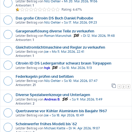
Letzter Beitrag von
Nils Oehler
«
Mi 20. Mai 2026, 19:06
Antworten:
1
Rating: 6.67%
Das große Citroën DS Buch Daniel Puiboube
Letzter Beitrag von
Nils Oehler
«
So 17. Mai 2026, 09:23
Garagenauflösung diverse Teile zu verkaufen
Letzter Beitrag von
Roman Marunchak
«
Di 12. Mai 2026, 19:48
Antworten:
1
Gleichstromlichtmaschine und Regler zu verkaufen
Letzter Beitrag von
Joe
«
Mo 11. Mai 2026, 22:41
Antworten:
1
Citroën ID DS Ledergarnitur schwarz braun Türpappen
Letzter Beitrag von
hgk
«
So 10. Mai 2026, 11:13
Federkugeln prüfen und befüllen
Letzter Beitrag von
Nils Oehler
«
So 10. Mai 2026, 07:47
Antworten:
21
1
2
3
Diverse Spezialwerkzeuge und Unterlagen
Letzter Beitrag von
Andreas B.
«
Sa 9. Mai 2026, 11:49
Antworten:
2
Quertraverse vor Kühler Aluminium bis Baujahr 1967
Letzter Beitrag von
Joe
«
Sa 18. Apr 2026, 10:49
Scheinwerfer frühes Modell bis '62
Letzter Beitrag von
Michael Klette
«
Di 14. Apr 2026, 19:07