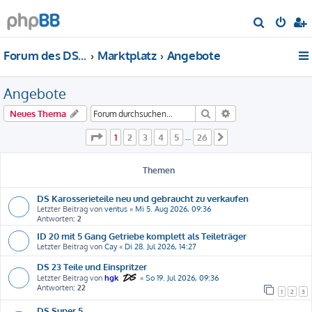
S
u
Forum des DS-Club Deutschland e.V.
Marktplatz
Angebote
c
h
Angebote
e
Suche
Erweiterte Suche
Neues Thema
Seite
1
von
26
1
2
3
4
5
26
…
Nächste
Themen
DS Karosserieteile neu und gebraucht zu verkaufen
Letzter Beitrag von
ventus
«
Mi 5. Aug 2026, 09:36
Antworten:
2
ID 20 mit 5 Gang Getriebe komplett als Teileträger
Letzter Beitrag von
Cay
«
Di 28. Jul 2026, 14:27
DS 23 Teile und Einspritzer
Letzter Beitrag von
hgk
«
So 19. Jul 2026, 09:36
Antworten:
22
1
2
3
DS Super 5