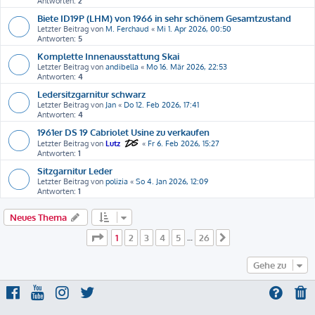
Antworten:
2
Biete ID19P (LHM) von 1966 in sehr schönem Gesamtzustand
Letzter Beitrag von
M. Ferchaud
«
Mi 1. Apr 2026, 00:50
Antworten:
5
Komplette Innenausstattung Skai
Letzter Beitrag von
andibella
«
Mo 16. Mär 2026, 22:53
Antworten:
4
Ledersitzgarnitur schwarz
Letzter Beitrag von
Jan
«
Do 12. Feb 2026, 17:41
Antworten:
4
1961er DS 19 Cabriolet Usine zu verkaufen
Letzter Beitrag von
Lutz
«
Fr 6. Feb 2026, 15:27
Antworten:
1
Sitzgarnitur Leder
Letzter Beitrag von
polizia
«
So 4. Jan 2026, 12:09
Antworten:
1
Neues Thema
Seite
1
von
26
1
2
3
4
5
26
…
Nächste
Gehe zu