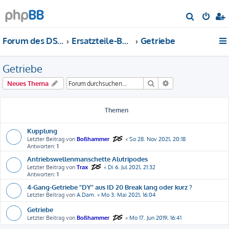
S
u
Forum des DS-Club Deutschland e.V.
Ersatzteile-Bewertung
Getriebe
c
h
Getriebe
e
Suche
Erweiterte Suche
Neues Thema
Themen
Kupplung
Letzter Beitrag von
Boßhammer
«
So 28. Nov 2021, 20:18
Antworten:
1
Antriebswellenmanschette Alutripodes
Letzter Beitrag von
Trax
«
Di 6. Jul 2021, 21:32
Antworten:
1
4-Gang-Getriebe "DY" aus ID 20 Break lang oder kurz ?
Letzter Beitrag von
A.Dam.
«
Mo 3. Mai 2021, 16:04
Getriebe
Letzter Beitrag von
Boßhammer
«
Mo 17. Jun 2019, 16:41