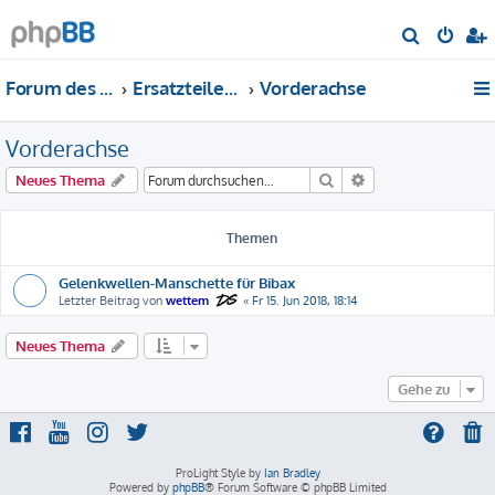
S
u
Forum des DS-Club Deutschland e.V.
Ersatzteile-Bewertung
Vorderachse
c
h
Vorderachse
e
Suche
Erweiterte Suche
Neues Thema
Themen
Gelenkwellen-Manschette für Bibax
Letzter Beitrag von
wettem
«
Fr 15. Jun 2018, 18:14
Neues Thema
Gehe zu
ProLight Style by
Ian Bradley
Powered by
phpBB
® Forum Software © phpBB Limited