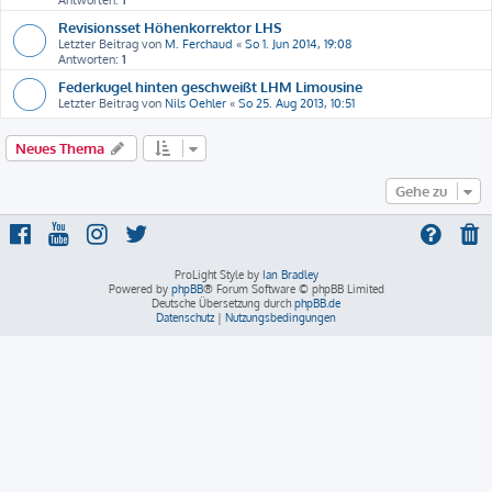
Antworten:
1
Revisionsset Höhenkorrektor LHS
Letzter Beitrag von
M. Ferchaud
«
So 1. Jun 2014, 19:08
Antworten:
1
Federkugel hinten geschweißt LHM Limousine
Letzter Beitrag von
Nils Oehler
«
So 25. Aug 2013, 10:51
Neues Thema
Gehe zu
ProLight Style by
Ian Bradley
Powered by
phpBB
® Forum Software © phpBB Limited
Deutsche Übersetzung durch
phpBB.de
Datenschutz
|
Nutzungsbedingungen