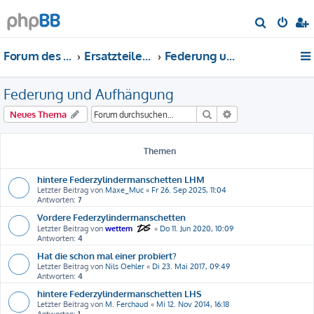
S
u
Forum des DS-Club Deutschland e.V.
Ersatzteile-Bewertung
Federung und Aufhängung
c
h
Federung und Aufhängung
e
Suche
Erweiterte Suche
Neues Thema
Themen
hintere Federzylindermanschetten LHM
Letzter Beitrag von
Maxe_Muc
«
Fr 26. Sep 2025, 11:04
Antworten:
7
Vordere Federzylindermanschetten
Letzter Beitrag von
wettem
«
Do 11. Jun 2020, 10:09
Antworten:
4
Hat die schon mal einer probiert?
Letzter Beitrag von
Nils Oehler
«
Di 23. Mai 2017, 09:49
Antworten:
4
hintere Federzylindermanschetten LHS
Letzter Beitrag von
M. Ferchaud
«
Mi 12. Nov 2014, 16:18