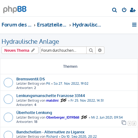
S
u
Forum des DS-Club Deutschland e.V.
Ersatzteile-Bewertung
Hydraulische Anlage
c
h
Hydraulische Anlage
e
Suche
Erweiterte Suche
Neues Thema
Themen
Bremsventil DS
Letzter Beitrag von
Pit
«
So 27. Nov 2022, 19:02
Antworten:
2
Lenkungsmanschette Franzose 33144
Letzter Beitrag von
maldini
«
Fr 25. Nov 2022, 14:51
Antworten:
4
Überholte Lenkung
Letzter Beitrag von
Oberberger_ID19B68
«
Mi 2. Jun 2021, 09:54
Antworten:
18
1
2
Bandschellen - Alternative zu Ligarex
Letzter Beitrag von
Richard
«
Do 10. Sep 2020, 20:22