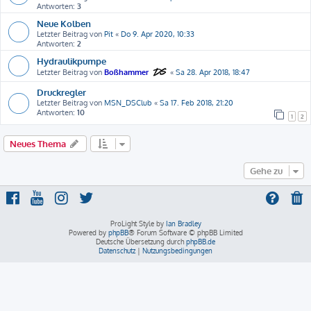
Antworten:
3
Neue Kolben
Letzter Beitrag von
Pit
«
Do 9. Apr 2020, 10:33
Antworten:
2
Hydraulikpumpe
Letzter Beitrag von
Boßhammer
«
Sa 28. Apr 2018, 18:47
Druckregler
Letzter Beitrag von
MSN_DSClub
«
Sa 17. Feb 2018, 21:20
Antworten:
10
1
2
Neues Thema
Gehe zu
ProLight Style by
Ian Bradley
Powered by
phpBB
® Forum Software © phpBB Limited
Deutsche Übersetzung durch
phpBB.de
Datenschutz
|
Nutzungsbedingungen