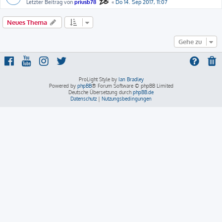
Letzter Beitrag von
priusb78
«
Do 14. Sep 2017, 11:07
Neues Thema
Gehe zu
ProLight Style by
Ian Bradley
Powered by
phpBB
® Forum Software © phpBB Limited
Deutsche Übersetzung durch
phpBB.de
Datenschutz
|
Nutzungsbedingungen