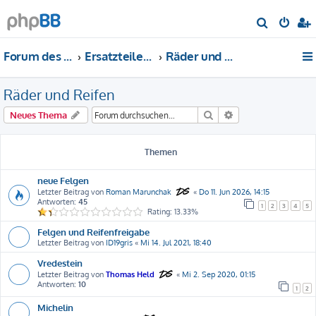
S
u
Forum des DS-Club Deutschland e.V.
Ersatzteile-Bewertung
Räder und Reifen
c
h
Räder und Reifen
e
Suche
Erweiterte Suche
Neues Thema
Themen
neue Felgen
Letzter Beitrag von
Roman Marunchak
«
Do 11. Jun 2026, 14:15
Antworten:
45
1
2
3
4
5
Rating: 13.33%
Felgen und Reifenfreigabe
Letzter Beitrag von
ID19gris
«
Mi 14. Jul 2021, 18:40
Vredestein
Letzter Beitrag von
Thomas Held
«
Mi 2. Sep 2020, 01:15
Antworten:
10
1
2
Michelin