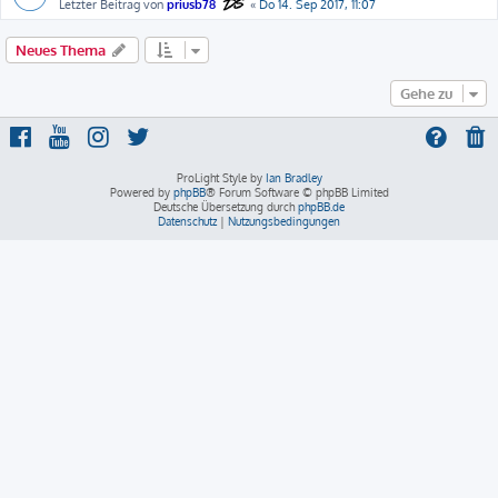
Letzter Beitrag von
priusb78
«
Do 14. Sep 2017, 11:07
Neues Thema
Gehe zu
ProLight Style by
Ian Bradley
Powered by
phpBB
® Forum Software © phpBB Limited
Deutsche Übersetzung durch
phpBB.de
Datenschutz
|
Nutzungsbedingungen