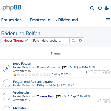
S
u
Forum des DS-Club Deutschland e.V.
Ersatzteile-Bewertung
Räder und Reifen
c
h
Räder und Reifen
e
Suche
Erweiterte Suche
Neues Thema
Themen
neue Felgen
Letzter Beitrag von
Roman Marunchak
«
Do 11. Jun 2026, 14:15
Antworten:
45
1
2
3
4
5
Rating: 13.33%
Felgen und Reifenfreigabe
Letzter Beitrag von
ID19gris
«
Mi 14. Jul 2021, 18:40
Vredestein
Letzter Beitrag von
Thomas Held
«
Mi 2. Sep 2020, 01:15
Antworten:
10
1
2
Michelin