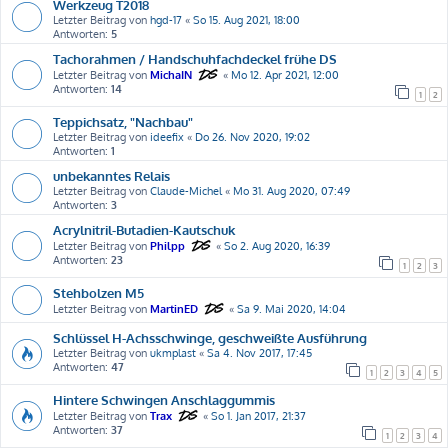
Werkzeug T2018
Letzter Beitrag von
hgd-17
«
So 15. Aug 2021, 18:00
Antworten:
5
Tachorahmen / Handschuhfachdeckel frühe DS
Letzter Beitrag von
MichaIN
«
Mo 12. Apr 2021, 12:00
Antworten:
14
1
2
Teppichsatz, "Nachbau"
Letzter Beitrag von
ideefix
«
Do 26. Nov 2020, 19:02
Antworten:
1
unbekanntes Relais
Letzter Beitrag von
Claude-Michel
«
Mo 31. Aug 2020, 07:49
Antworten:
3
Acrylnitril-Butadien-Kautschuk
Letzter Beitrag von
Philpp
«
So 2. Aug 2020, 16:39
Antworten:
23
1
2
3
Stehbolzen M5
Letzter Beitrag von
MartinED
«
Sa 9. Mai 2020, 14:04
Schlüssel H-Achsschwinge, geschweißte Ausführung
Letzter Beitrag von
ukmplast
«
Sa 4. Nov 2017, 17:45
Antworten:
47
1
2
3
4
5
Hintere Schwingen Anschlaggummis
Letzter Beitrag von
Trax
«
So 1. Jan 2017, 21:37
Antworten:
37
1
2
3
4