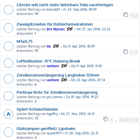
Citroën will nicht mehr lieferbare Teile nachfertigen
Letzter Beitrag von
bernd67
«
Fr 23. Sep 2016, 18:09
Antworten:
19
1
2
Zweispitznieten für Kühlertunnelrahmen
Letzter Beitrag von
Jint Nijman
«
Mi 27. Jan 2016, 22:22
Antworten:
1
M5x0,75
Letzter Beitrag von
kb
«
Do 9. Apr 2015, 18:59
Antworten:
19
1
2
Luftleitkasten -15°C Heizung Break
Letzter Beitrag von
wettem
«
Do 9. Apr 2015, 11:59
Zündkerzenverlängerung Langhuber 135mm
Letzter Beitrag von
wettem
«
Mi 23. Apr 2014, 07:14
Antworten:
6
Pertinax-Rohr für Zündkerzenverlängerung
Letzter Beitrag von
jds.vienna
«
Sa 19. Apr 2014, 19:22
Antworten:
2
Splint-Schlauchbinder
Letzter Beitrag von
hgaffry
«
Mi 27. Nov 2013, 14:13
Antworten:
72
1
…
5
6
7
8
Glühlampen geriffelt/ Lipsheim
Letzter Beitrag von
quark1971
«
Fr 20. Sep 2013, 22:31
Antworten:
6