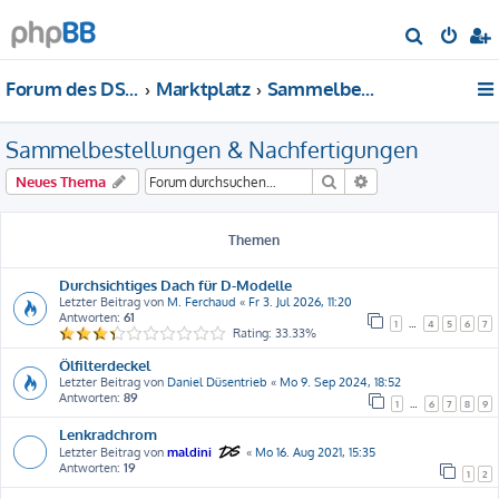
S
u
Forum des DS-Club Deutschland e.V.
Marktplatz
Sammelbestellungen & Nachfertigungen
c
h
Sammelbestellungen & Nachfertigungen
e
Suche
Erweiterte Suche
Neues Thema
Themen
Durchsichtiges Dach für D-Modelle
Letzter Beitrag von
M. Ferchaud
«
Fr 3. Jul 2026, 11:20
Antworten:
61
1
…
4
5
6
7
Rating: 33.33%
Ölfilterdeckel
Letzter Beitrag von
Daniel Düsentrieb
«
Mo 9. Sep 2024, 18:52
Antworten:
89
1
…
6
7
8
9
Lenkradchrom
Letzter Beitrag von
maldini
«
Mo 16. Aug 2021, 15:35
Antworten:
19
1
2