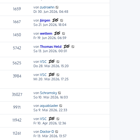
von
zudroehn
1659
Di 30. Jun 2026, 06:48
von
Jürgen
1667
So 21. Jun 2026, 18:04
von
wettem
1450
Fr 19. Jun 2026, 06:59
von
Thomas Held
5742
Sa 13. Jun 2026, 00:01
von
VSC
5625
Do 28. Mai 2026, 15:20
von
VSC
3984
Mi 20. Mai 2026, 17:25
von
Schramsky
35027
So 10. Mai 2026, 16:03
von
aquablader
9971
Sa 9. Mai 2026, 22:33
von
VSC
11942
Fr 10. Apr 2026, 12:36
von
Doctor-D
11261
Fr 13. Mär 2026, 13:57