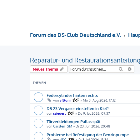
Forum des DS-Club Deutschland e.V.
Hau
Reparatur- und Restaurationsanleitun
Suche
Erw
Neues Thema
THEMEN
Federcylinder hinten rechts
von
vfltoni
»
Mo 3. Aug 2026, 17:12
DS 23 Vergaser einstellen in Kiel?
von
ssiegert
»
Do 9. Jul 2026, 09:37
Türverkleidungen Pallas spät
von
Carsten_SM
»
Di 23. Jun 2026, 20:48
Probleme bei Befestigung der Benzinpumpe
von
VSC
»
Fr 3. Jul 2026, 18:34