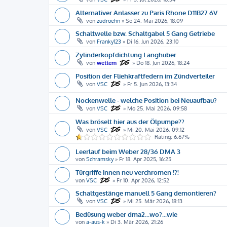
Alternativer Anlasser zu Paris Rhone D11B27 6V
von
zudroehn
»
So 24. Mai 2026, 18:09
Schaltwelle bzw. Schaltgabel 5 Gang Getriebe
von
Franky123
»
Di 16. Jun 2026, 23:10
Zylinderkopfdichtung Langhuber
von
wettem
»
Do 18. Jun 2026, 18:24
Position der Fliehkraftfedern im Zündverteiler
von
VSC
»
Fr 5. Jun 2026, 13:34
Nockenwelle - welche Position bei Neuaufbau?
von
VSC
»
Mo 25. Mai 2026, 09:58
Was bröselt hier aus der Ölpumpe??
von
VSC
»
Mi 20. Mai 2026, 09:12
Rating: 6.67%
Leerlauf beim Weber 28/36 DMA 3
von
Schramsky
»
Fr 18. Apr 2025, 16:25
Türgriffe innen neu verchromen !?!
von
VSC
»
Fr 10. Apr 2026, 12:52
Schaltgestänge manuell 5 Gang demontieren?
von
VSC
»
Mi 25. Mär 2026, 18:13
Bedüsung weber dma2...wo?...wie
von
a-aus-k
»
Di 3. Mär 2026, 21:26