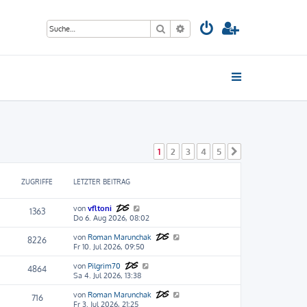
Suche
Erweiterte Suche
1
2
3
4
5
Nächste
ZUGRIFFE
LETZTER BEITRAG
von
vfltoni
1363
Do 6. Aug 2026, 08:02
von
Roman Marunchak
8226
Fr 10. Jul 2026, 09:50
von
Pilgrim70
4864
Sa 4. Jul 2026, 13:38
von
Roman Marunchak
716
Fr 3. Jul 2026, 21:25