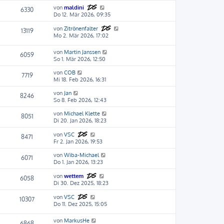
von
maldini
6330
Do 12. Mär 2026, 09:35
von
Zitrönenfalter
13119
Mo 2. Mär 2026, 17:02
von
Martin Janssen
6059
So 1. Mär 2026, 12:50
von
COB
7719
Mi 18. Feb 2026, 16:31
von
Jan
8246
So 8. Feb 2026, 12:43
von
Michael Klette
8051
Di 20. Jan 2026, 18:23
von
VSC
8471
Fr 2. Jan 2026, 19:53
von
Wiba-Michael
6071
Do 1. Jan 2026, 13:23
von
wettem
6058
Di 30. Dez 2025, 18:23
von
VSC
10307
Do 11. Dez 2025, 15:05
von
MarkusHe
6868