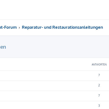
pt-Forum
Reparatur- und Restaurationsanleitungen
gen
eiterte Suche
ANTWORTEN
7
2
7
3