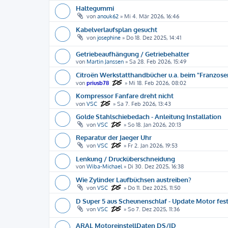
Haltegummi
von
anouk62
»
Mi 4. Mär 2026, 16:46
Kabelverlaufsplan gesucht
von
josephine
»
Do 18. Dez 2025, 14:41
Getriebeaufhängung / Getriebehalter
von
Martin Janssen
»
Sa 28. Feb 2026, 15:49
Citroën Werkstatthandbücher u.a. beim "Franzose
von
priusb78
»
Mi 18. Feb 2026, 08:02
Kompressor Fanfare dreht nicht
von
VSC
»
Sa 7. Feb 2026, 13:43
Golde Stahlschiebedach - Anleitung Installation
von
VSC
»
So 18. Jan 2026, 20:13
Reparatur der Jaeger Uhr
von
VSC
»
Fr 2. Jan 2026, 19:53
Lenkung / Drucküberschneidung
von
Wiba-Michael
»
Di 30. Dez 2025, 16:38
Wie Zylinder Laufbüchsen austreiben?
von
VSC
»
Do 11. Dez 2025, 11:50
D Super 5 aus Scheunenschlaf - Update Motor fes
von
VSC
»
So 7. Dez 2025, 11:36
ARAL MotoreinstellDaten DS/ID