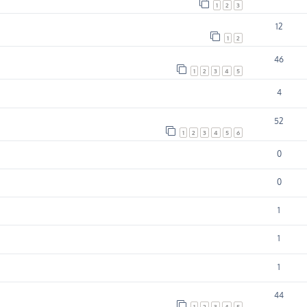
1
2
3
12
1
2
46
1
2
3
4
5
4
52
1
2
3
4
5
6
0
0
1
1
1
44
1
2
3
4
5