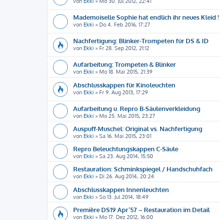
von
Ekki
»
Mo 30. Jul 2012, 22:41
Mademoiselle Sophie hat endlich ihr neues Kleid !
von
Ekki
»
Do 4. Feb 2016, 17:27
Nachfertigung: Blinker-Trompeten für DS & ID
von
Ekki
»
Fr 28. Sep 2012, 21:12
Aufarbeitung: Trompeten & Blinker
von
Ekki
»
Mo 18. Mai 2015, 21:39
Abschlusskappen für Kinoleuchten
von
Ekki
»
Fr 9. Aug 2013, 17:29
Aufarbeitung u. Repro B-Säulenverkleidung
von
Ekki
»
Mo 25. Mai 2015, 23:27
Auspuff-Muschel: Original vs. Nachfertigung
von
Ekki
»
Sa 16. Mai 2015, 23:01
Repro Beleuchtungskappen C-Säule
von
Ekki
»
Sa 23. Aug 2014, 15:50
Restauration: Schminkspiegel / Handschuhfach
von
Ekki
»
Di 26. Aug 2014, 20:24
Abschlusskappen Innenleuchten
von
Ekki
»
So 13. Jul 2014, 18:49
Première DS19 Apr´57 – Restauration im Detail
von
Ekki
»
Mo 17. Dez 2012, 16:00