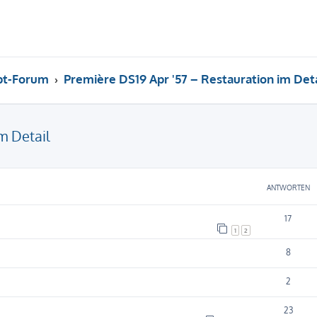
pt-Forum
Première DS19 Apr '57 – Restauration im Deta
m Detail
eiterte Suche
ANTWORTEN
17
1
2
8
2
23