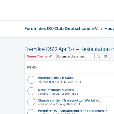
Forum des DS-Club Deutschland e.V.
Hau
Première DS19 Apr '57 – Restauration i
Suche
Erw
Neues Thema
THEMEN
Außenleuchte / B-Säule
von
Ekki
»
Di 15. Jul 2014, 14:14
Neue Positionsleuchten
von
Ekki
»
Mo 28. Jul 2014, 15:38
Chassis vor dem Transport zur Werkstatt
von
Ekki
»
So 23. Aug 2020, 21:53
Première DS - Armaturenbrett / Lackfarben??