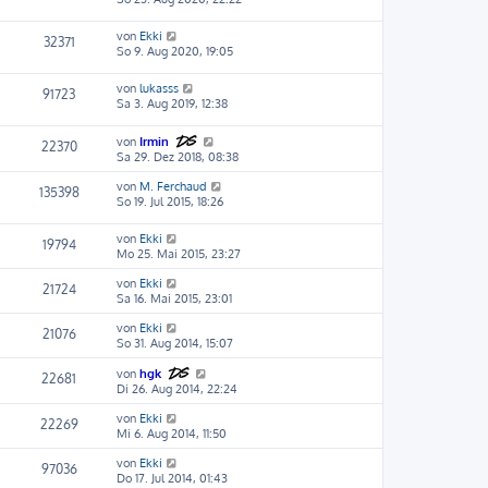
von
Ekki
32371
So 9. Aug 2020, 19:05
von
lukasss
91723
Sa 3. Aug 2019, 12:38
von
Irmin
22370
Sa 29. Dez 2018, 08:38
von
M. Ferchaud
135398
So 19. Jul 2015, 18:26
von
Ekki
19794
Mo 25. Mai 2015, 23:27
von
Ekki
21724
Sa 16. Mai 2015, 23:01
von
Ekki
21076
So 31. Aug 2014, 15:07
von
hgk
22681
Di 26. Aug 2014, 22:24
von
Ekki
22269
Mi 6. Aug 2014, 11:50
von
Ekki
97036
Do 17. Jul 2014, 01:43