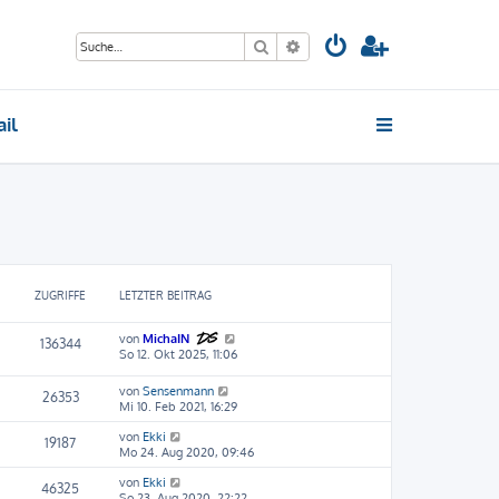
Suche
Erweiterte Suche
il
ZUGRIFFE
LETZTER BEITRAG
von
MichaIN
136344
So 12. Okt 2025, 11:06
von
Sensenmann
26353
Mi 10. Feb 2021, 16:29
von
Ekki
19187
Mo 24. Aug 2020, 09:46
von
Ekki
46325
So 23. Aug 2020, 22:22