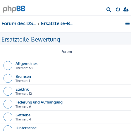
S
u
Forum des DS-Club Deutschland e.V.
Ersatzteile-Bewertung
c
h
Ersatzteile-Bewertung
e
Forum
Allgemeines
Themen:
58
Bremsen
Themen:
1
Elektrik
Themen:
12
Federung und Aufhängung
Themen:
6
Getriebe
Themen:
4
Hinterachse