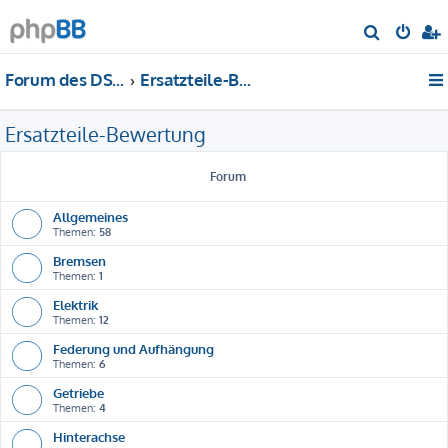
S
u
Forum des DS-Club Deutschland e.V.
Ersatzteile-Bewertung
c
h
Ersatzteile-Bewertung
e
Forum
Allgemeines
Themen:
58
Bremsen
Themen:
1
Elektrik
Themen:
12
Federung und Aufhängung
Themen:
6
Getriebe
Themen:
4
Hinterachse