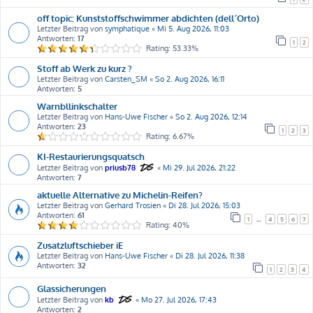
off topic: Kunststoffschwimmer abdichten (dell´Orto)
Letzter Beitrag von
symphatique
«
Mi 5. Aug 2026, 11:03
Antworten:
17
1
2
Rating: 53.33%
Stoff ab Werk zu kurz ?
Letzter Beitrag von
Carsten_SM
«
So 2. Aug 2026, 16:11
Antworten:
5
Warnbllinkschalter
Letzter Beitrag von
Hans-Uwe Fischer
«
So 2. Aug 2026, 12:14
Antworten:
23
1
2
3
Rating: 6.67%
KI-Restaurierungsquatsch
Letzter Beitrag von
priusb78
«
Mi 29. Jul 2026, 21:22
Antworten:
7
aktuelle Alternative zu Michelin-Reifen?
Letzter Beitrag von
Gerhard Trosien
«
Di 28. Jul 2026, 15:03
Antworten:
61
1
…
4
5
6
7
Rating: 40%
Zusatzluftschieber iE
Letzter Beitrag von
Hans-Uwe Fischer
«
Di 28. Jul 2026, 11:38
Antworten:
32
1
2
3
4
Glassicherungen
Letzter Beitrag von
kb
«
Mo 27. Jul 2026, 17:43
Antworten:
2