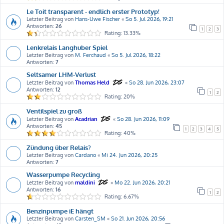
Le Toit transparent - endlich erster Prototyp!
Letzter Beitrag von
Hans-Uwe Fischer
«
So 5. Jul 2026, 19:21
Antworten:
26
1
2
3
Rating: 13.33%
Lenkrelais Langhuber Spiel
Letzter Beitrag von
M. Ferchaud
«
So 5. Jul 2026, 18:22
Antworten:
7
Seltsamer LHM-Verlust
Letzter Beitrag von
Thomas Held
«
So 28. Jun 2026, 23:07
Antworten:
12
1
2
Rating: 20%
Ventilspiel zu groß
Letzter Beitrag von
Acadrian
«
So 28. Jun 2026, 11:09
Antworten:
45
1
2
3
4
5
Rating: 40%
Zündung über Relais?
Letzter Beitrag von
Cardano
«
Mi 24. Jun 2026, 20:25
Antworten:
7
Wasserpumpe Recycling
Letzter Beitrag von
maldini
«
Mo 22. Jun 2026, 20:21
Antworten:
16
1
2
Rating: 6.67%
Benzinpumpe iE hängt
Letzter Beitrag von
Carsten_SM
«
So 21. Jun 2026, 20:56