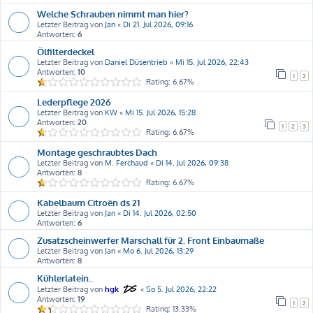
Welche Schrauben nimmt man hier?
Letzter Beitrag von
Jan
«
Di 21. Jul 2026, 09:16
Antworten:
6
Ölfilterdeckel
Letzter Beitrag von
Daniel Düsentrieb
«
Mi 15. Jul 2026, 22:43
Antworten:
10
1
2
Rating: 6.67%
Lederpflege 2026
Letzter Beitrag von
KW
«
Mi 15. Jul 2026, 15:28
Antworten:
20
1
2
3
Rating: 6.67%
Montage geschraubtes Dach
Letzter Beitrag von
M. Ferchaud
«
Di 14. Jul 2026, 09:38
Antworten:
8
Rating: 6.67%
Kabelbaum Citroën ds 21
Letzter Beitrag von
Jan
«
Di 14. Jul 2026, 02:50
Antworten:
6
Zusatzscheinwerfer Marschall für 2. Front Einbaumaße
Letzter Beitrag von
Jan
«
Mo 6. Jul 2026, 13:29
Antworten:
8
Kühlerlatein..
Letzter Beitrag von
hgk
«
So 5. Jul 2026, 22:22
Antworten:
19
1
2
Rating: 13.33%