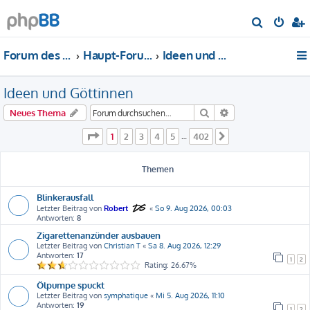
S
u
Forum des DS-Club Deutschland e.V.
Haupt-Forum
Ideen und Göttinnen
c
h
Ideen und Göttinnen
e
Suche
Erweiterte Suche
Neues Thema
Seite
1
von
402
1
2
3
4
5
402
…
Nächste
Themen
Blinkerausfall
Letzter Beitrag von
Robert
«
So 9. Aug 2026, 00:03
Antworten:
8
Zigarettenanzünder ausbauen
Letzter Beitrag von
Christian T
«
Sa 8. Aug 2026, 12:29
Antworten:
17
1
2
Rating: 26.67%
Ölpumpe spuckt
Letzter Beitrag von
symphatique
«
Mi 5. Aug 2026, 11:10
Antworten:
19
1
2