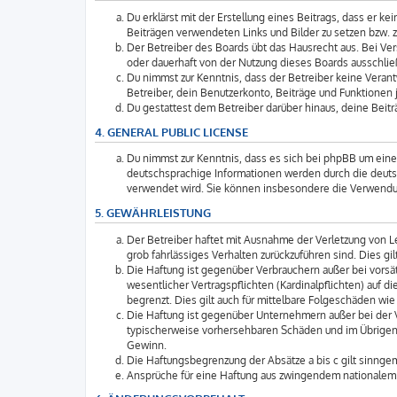
Du erklärst mit der Erstellung eines Beitrags, dass er k
Beiträgen verwendeten Links und Bilder zu setzen bzw. 
Der Betreiber des Boards übt das Hausrecht aus. Bei V
oder dauerhaft von der Nutzung dieses Boards ausschließ
Du nimmst zur Kenntnis, dass der Betreiber keine Verantw
Betreiber, dein Benutzerkonto, Beiträge und Funktionen j
Du gestattest dem Betreiber darüber hinaus, deine Beit
4. GENERAL PUBLIC LICENSE
Du nimmst zur Kenntnis, dass es sich bei phpBB um eine 
deutschsprachige Informationen werden durch die deuts
verwendet wird. Sie können insbesondere die Verwendun
5. GEWÄHRLEISTUNG
Der Betreiber haftet mit Ausnahme der Verletzung von Le
grob fahrlässiges Verhalten zurückzuführen sind. Dies 
Die Haftung ist gegenüber Verbrauchern außer bei vorsä
wesentlicher Vertragspflichten (Kardinalpflichten) auf
begrenzt. Dies gilt auch für mittelbare Folgeschäden 
Die Haftung ist gegenüber Unternehmern außer bei der V
typischerweise vorhersehbaren Schäden und im Übrigen 
Gewinn.
Die Haftungsbegrenzung der Absätze a bis c gilt sinngem
Ansprüche für eine Haftung aus zwingendem nationalem 