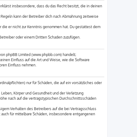
erklärst insbesondere, dass du das Recht besitzt, die in deinen
n Regeln kann der Betreiber dich nach Abmahnung zeitweise
der die er nicht zur Kenntnis genommen hat. Du gestattest dem
 Betreiber oder einem Dritten Schaden zuzufügen.
e von phpBB Limited (www.phpbb.com) handelt;
nen Einfluss auf die Art und Weise, wie die Software
oren Einfluss nehmen.
inalpflichten) nur für Schäden, die auf ein vorsätzliches oder
n Leben, Körper und Gesundheit und der Verletzung
 Höhe nach auf die vertragstypischen Durchschnittsschäden
igem Verhalten des Betreibers auf die bei Vertragsschluss
t auch für mittelbare Schäden, insbesondere entgangenen