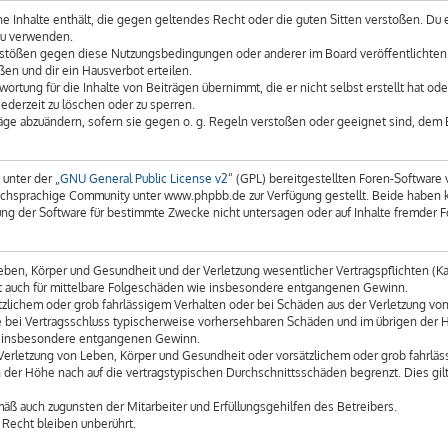
eine Inhalte enthält, die gegen geltendes Recht oder die guten Sitten verstoßen. Du 
zu verwenden.
erstößen gegen diese Nutzungsbedingungen oder anderer im Board veröffentlichte
en und dir ein Hausverbot erteilen.
ortung für die Inhalte von Beiträgen übernimmt, die er nicht selbst erstellt hat o
ederzeit zu löschen oder zu sperren.
räge abzuändern, sofern sie gegen o. g. Regeln verstoßen oder geeignet sind, dem
unter der „
GNU General Public License v2
“ (GPL) bereitgestellten Foren-Softwar
chsprachige Community unter www.phpbb.de zur Verfügung gestellt. Beide haben kei
g der Software für bestimmte Zwecke nicht untersagen oder auf Inhalte fremder F
ben, Körper und Gesundheit und der Verletzung wesentlicher Vertragspflichten (Kard
gilt auch für mittelbare Folgeschäden wie insbesondere entgangenen Gewinn.
tzlichem oder grob fahrlässigem Verhalten oder bei Schäden aus der Verletzung vo
 die bei Vertragsschluss typischerweise vorhersehbaren Schäden und im übrigen der
wie insbesondere entgangenen Gewinn.
erletzung von Leben, Körper und Gesundheit oder vorsätzlichem oder grob fahrläss
der Höhe nach auf die vertragstypischen Durchschnittsschäden begrenzt. Dies gil
äß auch zugunsten der Mitarbeiter und Erfüllungsgehilfen des Betreibers.
Recht bleiben unberührt.