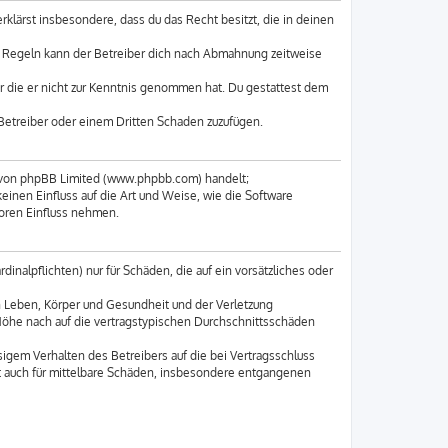
erklärst insbesondere, dass du das Recht besitzt, die in deinen
n Regeln kann der Betreiber dich nach Abmahnung zeitweise
der die er nicht zur Kenntnis genommen hat. Du gestattest dem
 Betreiber oder einem Dritten Schaden zuzufügen.
e von phpBB Limited (www.phpbb.com) handelt;
nen Einfluss auf die Art und Weise, wie die Software
oren Einfluss nehmen.
inalpflichten) nur für Schäden, die auf ein vorsätzliches oder
n Leben, Körper und Gesundheit und der Verletzung
 Höhe nach auf die vertragstypischen Durchschnittsschäden
igem Verhalten des Betreibers auf die bei Vertragsschluss
t auch für mittelbare Schäden, insbesondere entgangenen