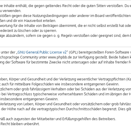
eine Inhalte enthält, die gegen geltendes Recht oder die guten Sitten verstoßen. Du 
zu verwenden.
erstößen gegen diese Nutzungsbedingungen oder anderer im Board veröffentlichte
en und dir ein Hausverbot erteilen.
ortung für die Inhalte von Beiträgen übernimmt, die er nicht selbst erstellt hat o
ederzeit zu löschen oder zu sperren.
räge abzuändern, sofern sie gegen o. g. Regeln verstoßen oder geeignet sind, dem
unter der „
GNU General Public License v2
“ (GPL) bereitgestellten Foren-Softwar
chsprachige Community unter www.phpbb.de zur Verfügung gestellt. Beide haben kei
g der Software für bestimmte Zwecke nicht untersagen oder auf Inhalte fremder F
ben, Körper und Gesundheit und der Verletzung wesentlicher Vertragspflichten (Kard
gilt auch für mittelbare Folgeschäden wie insbesondere entgangenen Gewinn.
tzlichem oder grob fahrlässigem Verhalten oder bei Schäden aus der Verletzung vo
 die bei Vertragsschluss typischerweise vorhersehbaren Schäden und im übrigen der
wie insbesondere entgangenen Gewinn.
erletzung von Leben, Körper und Gesundheit oder vorsätzlichem oder grob fahrläss
der Höhe nach auf die vertragstypischen Durchschnittsschäden begrenzt. Dies gil
äß auch zugunsten der Mitarbeiter und Erfüllungsgehilfen des Betreibers.
Recht bleiben unberührt.