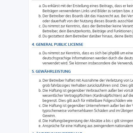
Du erklärst mit der Erstellung eines Beitrags, dass er k
Beiträgen verwendeten Links und Bilder zu setzen bzw. 
Der Betreiber des Boards übt das Hausrecht aus. Bei V
oder dauerhaft von der Nutzung dieses Boards ausschließ
Du nimmst zur Kenntnis, dass der Betreiber keine Verantw
Betreiber, dein Benutzerkonto, Beiträge und Funktionen j
Du gestattest dem Betreiber darüber hinaus, deine Beit
4. GENERAL PUBLIC LICENSE
Du nimmst zur Kenntnis, dass es sich bei phpBB um eine 
deutschsprachige Informationen werden durch die deuts
verwendet wird. Sie können insbesondere die Verwendun
5. GEWÄHRLEISTUNG
Der Betreiber haftet mit Ausnahme der Verletzung von Le
grob fahrlässiges Verhalten zurückzuführen sind. Dies 
Die Haftung ist gegenüber Verbrauchern außer bei vorsä
wesentlicher Vertragspflichten (Kardinalpflichten) auf
begrenzt. Dies gilt auch für mittelbare Folgeschäden 
Die Haftung ist gegenüber Unternehmern außer bei der V
typischerweise vorhersehbaren Schäden und im Übrigen 
Gewinn.
Die Haftungsbegrenzung der Absätze a bis c gilt sinngem
Ansprüche für eine Haftung aus zwingendem nationalem 