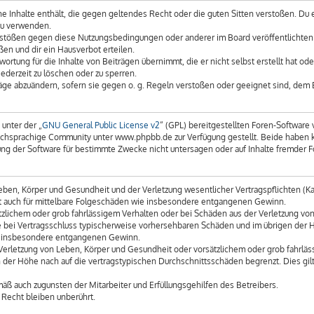
eine Inhalte enthält, die gegen geltendes Recht oder die guten Sitten verstoßen. Du 
zu verwenden.
erstößen gegen diese Nutzungsbedingungen oder anderer im Board veröffentlichte
en und dir ein Hausverbot erteilen.
ortung für die Inhalte von Beiträgen übernimmt, die er nicht selbst erstellt hat o
ederzeit zu löschen oder zu sperren.
räge abzuändern, sofern sie gegen o. g. Regeln verstoßen oder geeignet sind, dem
unter der „
GNU General Public License v2
“ (GPL) bereitgestellten Foren-Softwar
chsprachige Community unter www.phpbb.de zur Verfügung gestellt. Beide haben kei
g der Software für bestimmte Zwecke nicht untersagen oder auf Inhalte fremder F
ben, Körper und Gesundheit und der Verletzung wesentlicher Vertragspflichten (Kard
gilt auch für mittelbare Folgeschäden wie insbesondere entgangenen Gewinn.
tzlichem oder grob fahrlässigem Verhalten oder bei Schäden aus der Verletzung vo
 die bei Vertragsschluss typischerweise vorhersehbaren Schäden und im übrigen der
wie insbesondere entgangenen Gewinn.
erletzung von Leben, Körper und Gesundheit oder vorsätzlichem oder grob fahrläss
der Höhe nach auf die vertragstypischen Durchschnittsschäden begrenzt. Dies gil
äß auch zugunsten der Mitarbeiter und Erfüllungsgehilfen des Betreibers.
Recht bleiben unberührt.