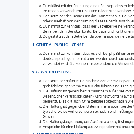
Du erklärst mit der Erstellung eines Beitrags, dass er k
Beiträgen verwendeten Links und Bilder zu setzen bzw. 
Der Betreiber des Boards übt das Hausrecht aus. Bei V
oder dauerhaft von der Nutzung dieses Boards ausschließ
Du nimmst zur Kenntnis, dass der Betreiber keine Verantw
Betreiber, dein Benutzerkonto, Beiträge und Funktionen j
Du gestattest dem Betreiber darüber hinaus, deine Beit
4. GENERAL PUBLIC LICENSE
Du nimmst zur Kenntnis, dass es sich bei phpBB um eine 
deutschsprachige Informationen werden durch die deuts
verwendet wird. Sie können insbesondere die Verwendun
5. GEWÄHRLEISTUNG
Der Betreiber haftet mit Ausnahme der Verletzung von Le
grob fahrlässiges Verhalten zurückzuführen sind. Dies 
Die Haftung ist gegenüber Verbrauchern außer bei vorsä
wesentlicher Vertragspflichten (Kardinalpflichten) auf
begrenzt. Dies gilt auch für mittelbare Folgeschäden 
Die Haftung ist gegenüber Unternehmern außer bei der V
typischerweise vorhersehbaren Schäden und im Übrigen 
Gewinn.
Die Haftungsbegrenzung der Absätze a bis c gilt sinngem
Ansprüche für eine Haftung aus zwingendem nationalem 