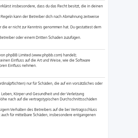
erklärst insbesondere, dass du das Recht besitzt, die in deinen
n Regeln kann der Betreiber dich nach Abmahnung zeitweise
der die er nicht zur Kenntnis genommen hat. Du gestattest dem
 Betreiber oder einem Dritten Schaden zuzufügen.
e von phpBB Limited (www.phpbb.com) handelt;
nen Einfluss auf die Art und Weise, wie die Software
oren Einfluss nehmen.
inalpflichten) nur für Schäden, die auf ein vorsätzliches oder
n Leben, Körper und Gesundheit und der Verletzung
 Höhe nach auf die vertragstypischen Durchschnittsschäden
igem Verhalten des Betreibers auf die bei Vertragsschluss
t auch für mittelbare Schäden, insbesondere entgangenen