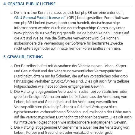
4. GENERAL PUBLIC LICENSE
Du nimmst zur Kenntnis, dass es sich bei phpBB um eine unter der „
GNU General Public License v2
“ (GPL) bereitgestellten Foren-Software
von phpBB Limited (www.phpbb.com) handelt; deutschsprachige
Informationen werden durch die deutschsprachige Community unter
www.phpbb.de zur Verfügung gestellt. Beide haben keinen Einfluss auf
die Art und Weise, wie die Software verwendet wird. Sie können
insbesondere die Verwendung der Software für bestimmte Zwecke
nicht untersagen oder auf Inhalte fremder Foren Einfluss nehmen.
5. GEWÄHRLEISTUNG
Der Betreiber haftet mit Ausnahme der Verletzung von Leben, Körper
und Gesundheit und der Verletzung wesentlicher Vertragspflichten
(Kardinalpflichten) nur für Schäden, die auf ein vorsätzliches oder grob
fahrlässiges Verhalten zurückzuführen sind. Dies gilt auch für mittelbare
Folgeschäden wie insbesondere entgangenen Gewinn.
Die Haftung ist gegenüber Verbrauchern außer bei vorsätzlichem oder
grob fahrlässigem Verhalten oder bei Schäden aus der Verletzung von
Leben, Körper und Gesundheit und der Verletzung wesentlicher
Vertragspflichten (Kardinalpflichten) auf die bei Vertragsschluss
typischerweise vorhersehbaren Schäden und im übrigen der Höhe nach
auf die vertragstypischen Durchschnittsschäden begrenzt. Dies gilt auch
für mittelbare Folgeschäden wie insbesondere entgangenen Gewinn.
Die Haftung ist gegenüber Unternehmern außer bei der Verletzung von
Leben, Körper und Gesundheit oder vorsätzlichem oder grob