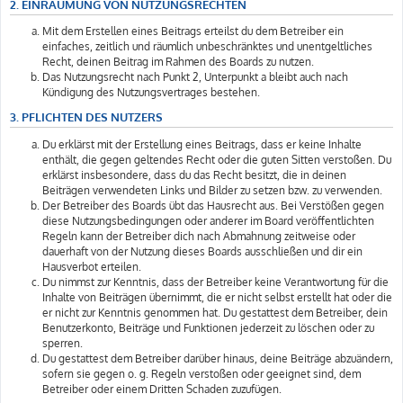
2. EINRÄUMUNG VON NUTZUNGSRECHTEN
Mit dem Erstellen eines Beitrags erteilst du dem Betreiber ein
einfaches, zeitlich und räumlich unbeschränktes und unentgeltliches
Recht, deinen Beitrag im Rahmen des Boards zu nutzen.
Das Nutzungsrecht nach Punkt 2, Unterpunkt a bleibt auch nach
Kündigung des Nutzungsvertrages bestehen.
3. PFLICHTEN DES NUTZERS
Du erklärst mit der Erstellung eines Beitrags, dass er keine Inhalte
enthält, die gegen geltendes Recht oder die guten Sitten verstoßen. Du
erklärst insbesondere, dass du das Recht besitzt, die in deinen
Beiträgen verwendeten Links und Bilder zu setzen bzw. zu verwenden.
Der Betreiber des Boards übt das Hausrecht aus. Bei Verstößen gegen
diese Nutzungsbedingungen oder anderer im Board veröffentlichten
Regeln kann der Betreiber dich nach Abmahnung zeitweise oder
dauerhaft von der Nutzung dieses Boards ausschließen und dir ein
Hausverbot erteilen.
Du nimmst zur Kenntnis, dass der Betreiber keine Verantwortung für die
Inhalte von Beiträgen übernimmt, die er nicht selbst erstellt hat oder die
er nicht zur Kenntnis genommen hat. Du gestattest dem Betreiber, dein
Benutzerkonto, Beiträge und Funktionen jederzeit zu löschen oder zu
sperren.
Du gestattest dem Betreiber darüber hinaus, deine Beiträge abzuändern,
sofern sie gegen o. g. Regeln verstoßen oder geeignet sind, dem
Betreiber oder einem Dritten Schaden zuzufügen.