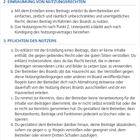
2. EINRÄUMUNG VON NUTZUNGSRECHTEN
Mit dem Erstellen eines Beitrags erteilst du dem Betreiber ein
einfaches, zeitlich und räumlich unbeschränktes und unentgeltliches
Recht, deinen Beitrag im Rahmen des Boards zu nutzen.
Das Nutzungsrecht nach Punkt 2, Unterpunkt a bleibt auch nach
Kündigung des Nutzungsvertrages bestehen.
3. PFLICHTEN DES NUTZERS
Du erklärst mit der Erstellung eines Beitrags, dass er keine Inhalte
enthält, die gegen geltendes Recht oder die guten Sitten verstoßen. Du
erklärst insbesondere, dass du das Recht besitzt, die in deinen
Beiträgen verwendeten Links und Bilder zu setzen bzw. zu verwenden.
Der Betreiber des Boards übt das Hausrecht aus. Bei Verstößen gegen
diese Nutzungsbedingungen oder anderer im Board veröffentlichten
Regeln kann der Betreiber dich nach Abmahnung zeitweise oder
dauerhaft von der Nutzung dieses Boards ausschließen und dir ein
Hausverbot erteilen.
Du nimmst zur Kenntnis, dass der Betreiber keine Verantwortung für die
Inhalte von Beiträgen übernimmt, die er nicht selbst erstellt hat oder die
er nicht zur Kenntnis genommen hat. Du gestattest dem Betreiber, dein
Benutzerkonto, Beiträge und Funktionen jederzeit zu löschen oder zu
sperren.
Du gestattest dem Betreiber darüber hinaus, deine Beiträge abzuändern,
sofern sie gegen o. g. Regeln verstoßen oder geeignet sind, dem
Betreiber oder einem Dritten Schaden zuzufügen.