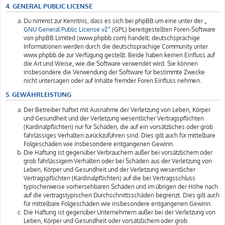
4. GENERAL PUBLIC LICENSE
Du nimmst zur Kenntnis, dass es sich bei phpBB um eine unter der „
GNU General Public License v2
“ (GPL) bereitgestellten Foren-Software
von phpBB Limited (www.phpbb.com) handelt; deutschsprachige
Informationen werden durch die deutschsprachige Community unter
www.phpbb.de zur Verfügung gestellt. Beide haben keinen Einfluss auf
die Art und Weise, wie die Software verwendet wird. Sie können
insbesondere die Verwendung der Software für bestimmte Zwecke
nicht untersagen oder auf Inhalte fremder Foren Einfluss nehmen.
5. GEWÄHRLEISTUNG
Der Betreiber haftet mit Ausnahme der Verletzung von Leben, Körper
und Gesundheit und der Verletzung wesentlicher Vertragspflichten
(Kardinalpflichten) nur für Schäden, die auf ein vorsätzliches oder grob
fahrlässiges Verhalten zurückzuführen sind. Dies gilt auch für mittelbare
Folgeschäden wie insbesondere entgangenen Gewinn.
Die Haftung ist gegenüber Verbrauchern außer bei vorsätzlichem oder
grob fahrlässigem Verhalten oder bei Schäden aus der Verletzung von
Leben, Körper und Gesundheit und der Verletzung wesentlicher
Vertragspflichten (Kardinalpflichten) auf die bei Vertragsschluss
typischerweise vorhersehbaren Schäden und im übrigen der Höhe nach
auf die vertragstypischen Durchschnittsschäden begrenzt. Dies gilt auch
für mittelbare Folgeschäden wie insbesondere entgangenen Gewinn.
Die Haftung ist gegenüber Unternehmern außer bei der Verletzung von
Leben, Körper und Gesundheit oder vorsätzlichem oder grob