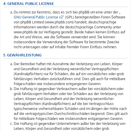
4. GENERAL PUBLIC LICENSE
Du nimmst zur Kenntnis, dass es sich bei phpBB um eine unter der „
GNU General Public License v2
“ (GPL) bereitgestellten Foren-Software
von phpBB Limited (www.phpbb.com) handelt; deutschsprachige
Informationen werden durch die deutschsprachige Community unter
www.phpbb.de zur Verfügung gestellt. Beide haben keinen Einfluss auf
die Art und Weise, wie die Software verwendet wird. Sie können
insbesondere die Verwendung der Software für bestimmte Zwecke
nicht untersagen oder auf Inhalte fremder Foren Einfluss nehmen.
5. GEWÄHRLEISTUNG
Der Betreiber haftet mit Ausnahme der Verletzung von Leben, Körper
und Gesundheit und der Verletzung wesentlicher Vertragspflichten
(Kardinalpflichten) nur für Schäden, die auf ein vorsätzliches oder grob
fahrlässiges Verhalten zurückzuführen sind. Dies gilt auch für mittelbare
Folgeschäden wie insbesondere entgangenen Gewinn.
Die Haftung ist gegenüber Verbrauchern außer bei vorsätzlichem oder
grob fahrlässigem Verhalten oder bei Schäden aus der Verletzung von
Leben, Körper und Gesundheit und der Verletzung wesentlicher
Vertragspflichten (Kardinalpflichten) auf die bei Vertragsschluss
typischerweise vorhersehbaren Schäden und im übrigen der Höhe nach
auf die vertragstypischen Durchschnittsschäden begrenzt. Dies gilt auch
für mittelbare Folgeschäden wie insbesondere entgangenen Gewinn.
Die Haftung ist gegenüber Unternehmern außer bei der Verletzung von
Leben, Körper und Gesundheit oder vorsätzlichem oder grob