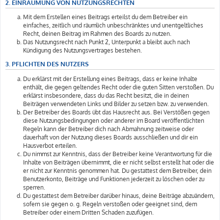
2. EINRÄUMUNG VON NUTZUNGSRECHTEN
Mit dem Erstellen eines Beitrags erteilst du dem Betreiber ein
einfaches, zeitlich und räumlich unbeschränktes und unentgeltliches
Recht, deinen Beitrag im Rahmen des Boards zu nutzen.
Das Nutzungsrecht nach Punkt 2, Unterpunkt a bleibt auch nach
Kündigung des Nutzungsvertrages bestehen.
3. PFLICHTEN DES NUTZERS
Du erklärst mit der Erstellung eines Beitrags, dass er keine Inhalte
enthält, die gegen geltendes Recht oder die guten Sitten verstoßen. Du
erklärst insbesondere, dass du das Recht besitzt, die in deinen
Beiträgen verwendeten Links und Bilder zu setzen bzw. zu verwenden.
Der Betreiber des Boards übt das Hausrecht aus. Bei Verstößen gegen
diese Nutzungsbedingungen oder anderer im Board veröffentlichten
Regeln kann der Betreiber dich nach Abmahnung zeitweise oder
dauerhaft von der Nutzung dieses Boards ausschließen und dir ein
Hausverbot erteilen.
Du nimmst zur Kenntnis, dass der Betreiber keine Verantwortung für die
Inhalte von Beiträgen übernimmt, die er nicht selbst erstellt hat oder die
er nicht zur Kenntnis genommen hat. Du gestattest dem Betreiber, dein
Benutzerkonto, Beiträge und Funktionen jederzeit zu löschen oder zu
sperren.
Du gestattest dem Betreiber darüber hinaus, deine Beiträge abzuändern,
sofern sie gegen o. g. Regeln verstoßen oder geeignet sind, dem
Betreiber oder einem Dritten Schaden zuzufügen.