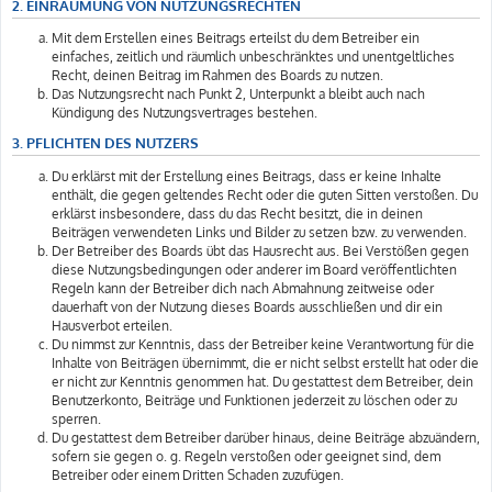
2. EINRÄUMUNG VON NUTZUNGSRECHTEN
Mit dem Erstellen eines Beitrags erteilst du dem Betreiber ein
einfaches, zeitlich und räumlich unbeschränktes und unentgeltliches
Recht, deinen Beitrag im Rahmen des Boards zu nutzen.
Das Nutzungsrecht nach Punkt 2, Unterpunkt a bleibt auch nach
Kündigung des Nutzungsvertrages bestehen.
3. PFLICHTEN DES NUTZERS
Du erklärst mit der Erstellung eines Beitrags, dass er keine Inhalte
enthält, die gegen geltendes Recht oder die guten Sitten verstoßen. Du
erklärst insbesondere, dass du das Recht besitzt, die in deinen
Beiträgen verwendeten Links und Bilder zu setzen bzw. zu verwenden.
Der Betreiber des Boards übt das Hausrecht aus. Bei Verstößen gegen
diese Nutzungsbedingungen oder anderer im Board veröffentlichten
Regeln kann der Betreiber dich nach Abmahnung zeitweise oder
dauerhaft von der Nutzung dieses Boards ausschließen und dir ein
Hausverbot erteilen.
Du nimmst zur Kenntnis, dass der Betreiber keine Verantwortung für die
Inhalte von Beiträgen übernimmt, die er nicht selbst erstellt hat oder die
er nicht zur Kenntnis genommen hat. Du gestattest dem Betreiber, dein
Benutzerkonto, Beiträge und Funktionen jederzeit zu löschen oder zu
sperren.
Du gestattest dem Betreiber darüber hinaus, deine Beiträge abzuändern,
sofern sie gegen o. g. Regeln verstoßen oder geeignet sind, dem
Betreiber oder einem Dritten Schaden zuzufügen.