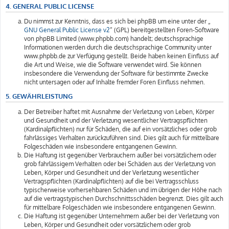
4. GENERAL PUBLIC LICENSE
Du nimmst zur Kenntnis, dass es sich bei phpBB um eine unter der „
GNU General Public License v2
“ (GPL) bereitgestellten Foren-Software
von phpBB Limited (www.phpbb.com) handelt; deutschsprachige
Informationen werden durch die deutschsprachige Community unter
www.phpbb.de zur Verfügung gestellt. Beide haben keinen Einfluss auf
die Art und Weise, wie die Software verwendet wird. Sie können
insbesondere die Verwendung der Software für bestimmte Zwecke
nicht untersagen oder auf Inhalte fremder Foren Einfluss nehmen.
5. GEWÄHRLEISTUNG
Der Betreiber haftet mit Ausnahme der Verletzung von Leben, Körper
und Gesundheit und der Verletzung wesentlicher Vertragspflichten
(Kardinalpflichten) nur für Schäden, die auf ein vorsätzliches oder grob
fahrlässiges Verhalten zurückzuführen sind. Dies gilt auch für mittelbare
Folgeschäden wie insbesondere entgangenen Gewinn.
Die Haftung ist gegenüber Verbrauchern außer bei vorsätzlichem oder
grob fahrlässigem Verhalten oder bei Schäden aus der Verletzung von
Leben, Körper und Gesundheit und der Verletzung wesentlicher
Vertragspflichten (Kardinalpflichten) auf die bei Vertragsschluss
typischerweise vorhersehbaren Schäden und im übrigen der Höhe nach
auf die vertragstypischen Durchschnittsschäden begrenzt. Dies gilt auch
für mittelbare Folgeschäden wie insbesondere entgangenen Gewinn.
Die Haftung ist gegenüber Unternehmern außer bei der Verletzung von
Leben, Körper und Gesundheit oder vorsätzlichem oder grob