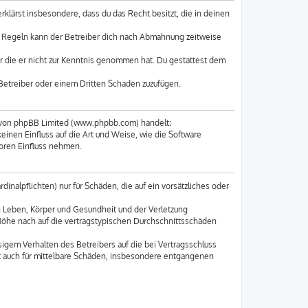
erklärst insbesondere, dass du das Recht besitzt, die in deinen
n Regeln kann der Betreiber dich nach Abmahnung zeitweise
der die er nicht zur Kenntnis genommen hat. Du gestattest dem
 Betreiber oder einem Dritten Schaden zuzufügen.
e von phpBB Limited (www.phpbb.com) handelt;
nen Einfluss auf die Art und Weise, wie die Software
oren Einfluss nehmen.
inalpflichten) nur für Schäden, die auf ein vorsätzliches oder
n Leben, Körper und Gesundheit und der Verletzung
 Höhe nach auf die vertragstypischen Durchschnittsschäden
igem Verhalten des Betreibers auf die bei Vertragsschluss
t auch für mittelbare Schäden, insbesondere entgangenen