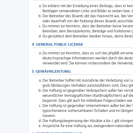
Du erklärst mit der Erstellung eines Beitrags, dass er k
Beiträgen verwendeten Links und Bilder zu setzen bzw. 
Der Betreiber des Boards übt das Hausrecht aus. Bei V
oder dauerhaft von der Nutzung dieses Boards ausschließ
Du nimmst zur Kenntnis, dass der Betreiber keine Verantw
Betreiber, dein Benutzerkonto, Beiträge und Funktionen j
Du gestattest dem Betreiber darüber hinaus, deine Beit
4. GENERAL PUBLIC LICENSE
Du nimmst zur Kenntnis, dass es sich bei phpBB um eine 
deutschsprachige Informationen werden durch die deuts
verwendet wird. Sie können insbesondere die Verwendun
5. GEWÄHRLEISTUNG
Der Betreiber haftet mit Ausnahme der Verletzung von Le
grob fahrlässiges Verhalten zurückzuführen sind. Dies 
Die Haftung ist gegenüber Verbrauchern außer bei vorsä
wesentlicher Vertragspflichten (Kardinalpflichten) auf
begrenzt. Dies gilt auch für mittelbare Folgeschäden 
Die Haftung ist gegenüber Unternehmern außer bei der V
typischerweise vorhersehbaren Schäden und im Übrigen 
Gewinn.
Die Haftungsbegrenzung der Absätze a bis c gilt sinngem
Ansprüche für eine Haftung aus zwingendem nationalem 