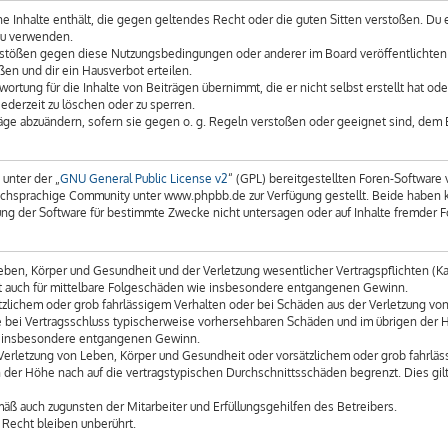
eine Inhalte enthält, die gegen geltendes Recht oder die guten Sitten verstoßen. Du 
zu verwenden.
erstößen gegen diese Nutzungsbedingungen oder anderer im Board veröffentlichte
en und dir ein Hausverbot erteilen.
ortung für die Inhalte von Beiträgen übernimmt, die er nicht selbst erstellt hat o
ederzeit zu löschen oder zu sperren.
räge abzuändern, sofern sie gegen o. g. Regeln verstoßen oder geeignet sind, dem
unter der „
GNU General Public License v2
“ (GPL) bereitgestellten Foren-Softwar
chsprachige Community unter www.phpbb.de zur Verfügung gestellt. Beide haben kei
g der Software für bestimmte Zwecke nicht untersagen oder auf Inhalte fremder F
ben, Körper und Gesundheit und der Verletzung wesentlicher Vertragspflichten (Kard
gilt auch für mittelbare Folgeschäden wie insbesondere entgangenen Gewinn.
tzlichem oder grob fahrlässigem Verhalten oder bei Schäden aus der Verletzung vo
 die bei Vertragsschluss typischerweise vorhersehbaren Schäden und im übrigen der
wie insbesondere entgangenen Gewinn.
erletzung von Leben, Körper und Gesundheit oder vorsätzlichem oder grob fahrläss
der Höhe nach auf die vertragstypischen Durchschnittsschäden begrenzt. Dies gil
äß auch zugunsten der Mitarbeiter und Erfüllungsgehilfen des Betreibers.
Recht bleiben unberührt.