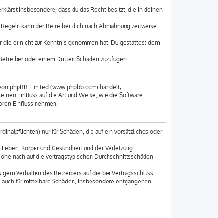
erklärst insbesondere, dass du das Recht besitzt, die in deinen
n Regeln kann der Betreiber dich nach Abmahnung zeitweise
der die er nicht zur Kenntnis genommen hat. Du gestattest dem
 Betreiber oder einem Dritten Schaden zuzufügen.
e von phpBB Limited (www.phpbb.com) handelt;
nen Einfluss auf die Art und Weise, wie die Software
oren Einfluss nehmen.
inalpflichten) nur für Schäden, die auf ein vorsätzliches oder
n Leben, Körper und Gesundheit und der Verletzung
 Höhe nach auf die vertragstypischen Durchschnittsschäden
igem Verhalten des Betreibers auf die bei Vertragsschluss
t auch für mittelbare Schäden, insbesondere entgangenen