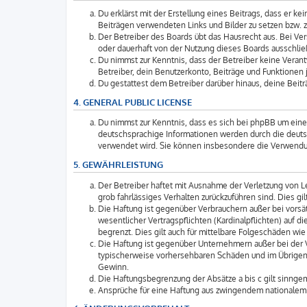
Du erklärst mit der Erstellung eines Beitrags, dass er k
Beiträgen verwendeten Links und Bilder zu setzen bzw. 
Der Betreiber des Boards übt das Hausrecht aus. Bei V
oder dauerhaft von der Nutzung dieses Boards ausschließ
Du nimmst zur Kenntnis, dass der Betreiber keine Verantw
Betreiber, dein Benutzerkonto, Beiträge und Funktionen j
Du gestattest dem Betreiber darüber hinaus, deine Beit
4. GENERAL PUBLIC LICENSE
Du nimmst zur Kenntnis, dass es sich bei phpBB um eine 
deutschsprachige Informationen werden durch die deuts
verwendet wird. Sie können insbesondere die Verwendun
5. GEWÄHRLEISTUNG
Der Betreiber haftet mit Ausnahme der Verletzung von Le
grob fahrlässiges Verhalten zurückzuführen sind. Dies 
Die Haftung ist gegenüber Verbrauchern außer bei vorsä
wesentlicher Vertragspflichten (Kardinalpflichten) auf
begrenzt. Dies gilt auch für mittelbare Folgeschäden 
Die Haftung ist gegenüber Unternehmern außer bei der V
typischerweise vorhersehbaren Schäden und im Übrigen 
Gewinn.
Die Haftungsbegrenzung der Absätze a bis c gilt sinngem
Ansprüche für eine Haftung aus zwingendem nationalem 