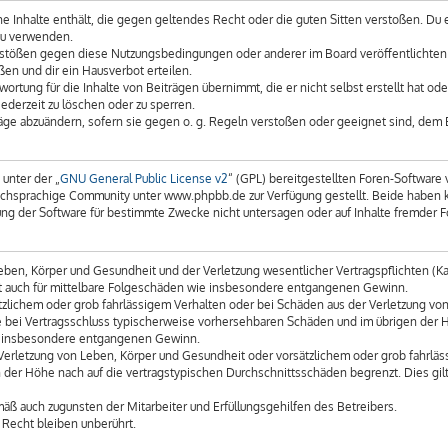
eine Inhalte enthält, die gegen geltendes Recht oder die guten Sitten verstoßen. Du 
zu verwenden.
erstößen gegen diese Nutzungsbedingungen oder anderer im Board veröffentlichte
en und dir ein Hausverbot erteilen.
ortung für die Inhalte von Beiträgen übernimmt, die er nicht selbst erstellt hat o
ederzeit zu löschen oder zu sperren.
räge abzuändern, sofern sie gegen o. g. Regeln verstoßen oder geeignet sind, dem
unter der „
GNU General Public License v2
“ (GPL) bereitgestellten Foren-Softwar
chsprachige Community unter www.phpbb.de zur Verfügung gestellt. Beide haben kei
g der Software für bestimmte Zwecke nicht untersagen oder auf Inhalte fremder F
ben, Körper und Gesundheit und der Verletzung wesentlicher Vertragspflichten (Kard
gilt auch für mittelbare Folgeschäden wie insbesondere entgangenen Gewinn.
tzlichem oder grob fahrlässigem Verhalten oder bei Schäden aus der Verletzung vo
 die bei Vertragsschluss typischerweise vorhersehbaren Schäden und im übrigen der
wie insbesondere entgangenen Gewinn.
erletzung von Leben, Körper und Gesundheit oder vorsätzlichem oder grob fahrläss
der Höhe nach auf die vertragstypischen Durchschnittsschäden begrenzt. Dies gil
äß auch zugunsten der Mitarbeiter und Erfüllungsgehilfen des Betreibers.
Recht bleiben unberührt.