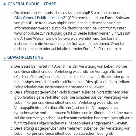
4. GENERAL PUBLIC LICENSE
Du nimmst zur Kenntnis, dass es sich bei phpBB um eine unter der „
GNU General Public License v2
“ (GPL) bereitgestellten Foren-Software
von phpBB Limited (www.phpbb.com) handelt; deutschsprachige
Informationen werden durch die deutschsprachige Community unter
www.phpbb.de zur Verfügung gestellt. Beide haben keinen Einfluss auf
die Art und Weise, wie die Software verwendet wird. Sie können
insbesondere die Verwendung der Software für bestimmte Zwecke
nicht untersagen oder auf Inhalte fremder Foren Einfluss nehmen.
5. GEWÄHRLEISTUNG
Der Betreiber haftet mit Ausnahme der Verletzung von Leben, Körper
und Gesundheit und der Verletzung wesentlicher Vertragspflichten
(Kardinalpflichten) nur für Schäden, die auf ein vorsätzliches oder grob
fahrlässiges Verhalten zurückzuführen sind. Dies gilt auch für mittelbare
Folgeschäden wie insbesondere entgangenen Gewinn.
Die Haftung ist gegenüber Verbrauchern außer bei vorsätzlichem oder
grob fahrlässigem Verhalten oder bei Schäden aus der Verletzung von
Leben, Körper und Gesundheit und der Verletzung wesentlicher
Vertragspflichten (Kardinalpflichten) auf die bei Vertragsschluss
typischerweise vorhersehbaren Schäden und im übrigen der Höhe nach
auf die vertragstypischen Durchschnittsschäden begrenzt. Dies gilt auch
für mittelbare Folgeschäden wie insbesondere entgangenen Gewinn.
Die Haftung ist gegenüber Unternehmern außer bei der Verletzung von
Leben, Körper und Gesundheit oder vorsätzlichem oder grob