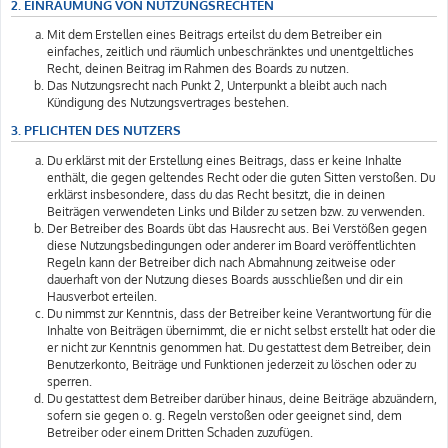
2. EINRÄUMUNG VON NUTZUNGSRECHTEN
Mit dem Erstellen eines Beitrags erteilst du dem Betreiber ein
einfaches, zeitlich und räumlich unbeschränktes und unentgeltliches
Recht, deinen Beitrag im Rahmen des Boards zu nutzen.
Das Nutzungsrecht nach Punkt 2, Unterpunkt a bleibt auch nach
Kündigung des Nutzungsvertrages bestehen.
3. PFLICHTEN DES NUTZERS
Du erklärst mit der Erstellung eines Beitrags, dass er keine Inhalte
enthält, die gegen geltendes Recht oder die guten Sitten verstoßen. Du
erklärst insbesondere, dass du das Recht besitzt, die in deinen
Beiträgen verwendeten Links und Bilder zu setzen bzw. zu verwenden.
Der Betreiber des Boards übt das Hausrecht aus. Bei Verstößen gegen
diese Nutzungsbedingungen oder anderer im Board veröffentlichten
Regeln kann der Betreiber dich nach Abmahnung zeitweise oder
dauerhaft von der Nutzung dieses Boards ausschließen und dir ein
Hausverbot erteilen.
Du nimmst zur Kenntnis, dass der Betreiber keine Verantwortung für die
Inhalte von Beiträgen übernimmt, die er nicht selbst erstellt hat oder die
er nicht zur Kenntnis genommen hat. Du gestattest dem Betreiber, dein
Benutzerkonto, Beiträge und Funktionen jederzeit zu löschen oder zu
sperren.
Du gestattest dem Betreiber darüber hinaus, deine Beiträge abzuändern,
sofern sie gegen o. g. Regeln verstoßen oder geeignet sind, dem
Betreiber oder einem Dritten Schaden zuzufügen.