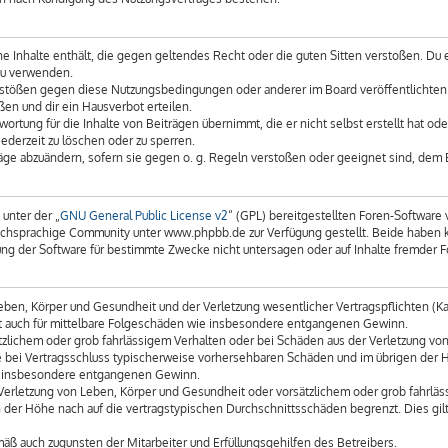
eine Inhalte enthält, die gegen geltendes Recht oder die guten Sitten verstoßen. Du 
zu verwenden.
erstößen gegen diese Nutzungsbedingungen oder anderer im Board veröffentlichte
en und dir ein Hausverbot erteilen.
ortung für die Inhalte von Beiträgen übernimmt, die er nicht selbst erstellt hat o
ederzeit zu löschen oder zu sperren.
räge abzuändern, sofern sie gegen o. g. Regeln verstoßen oder geeignet sind, dem
unter der „
GNU General Public License v2
“ (GPL) bereitgestellten Foren-Softwar
chsprachige Community unter www.phpbb.de zur Verfügung gestellt. Beide haben kei
g der Software für bestimmte Zwecke nicht untersagen oder auf Inhalte fremder F
ben, Körper und Gesundheit und der Verletzung wesentlicher Vertragspflichten (Kard
gilt auch für mittelbare Folgeschäden wie insbesondere entgangenen Gewinn.
tzlichem oder grob fahrlässigem Verhalten oder bei Schäden aus der Verletzung vo
 die bei Vertragsschluss typischerweise vorhersehbaren Schäden und im übrigen der
wie insbesondere entgangenen Gewinn.
erletzung von Leben, Körper und Gesundheit oder vorsätzlichem oder grob fahrläss
der Höhe nach auf die vertragstypischen Durchschnittsschäden begrenzt. Dies gil
äß auch zugunsten der Mitarbeiter und Erfüllungsgehilfen des Betreibers.