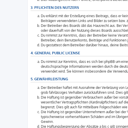
3. PFLICHTEN DES NUTZERS
Du erklärst mit der Erstellung eines Beitrags, dass er k
Beiträgen verwendeten Links und Bilder zu setzen bzw. 
Der Betreiber des Boards übt das Hausrecht aus. Bei V
oder dauerhaft von der Nutzung dieses Boards ausschließ
Du nimmst zur Kenntnis, dass der Betreiber keine Verantw
Betreiber, dein Benutzerkonto, Beiträge und Funktionen j
Du gestattest dem Betreiber darüber hinaus, deine Beit
4. GENERAL PUBLIC LICENSE
Du nimmst zur Kenntnis, dass es sich bei phpBB um eine 
deutschsprachige Informationen werden durch die deuts
verwendet wird. Sie können insbesondere die Verwendun
5. GEWÄHRLEISTUNG
Der Betreiber haftet mit Ausnahme der Verletzung von Le
grob fahrlässiges Verhalten zurückzuführen sind. Dies 
Die Haftung ist gegenüber Verbrauchern außer bei vorsä
wesentlicher Vertragspflichten (Kardinalpflichten) auf
begrenzt. Dies gilt auch für mittelbare Folgeschäden 
Die Haftung ist gegenüber Unternehmern außer bei der V
typischerweise vorhersehbaren Schäden und im Übrigen 
Gewinn.
Die Haftungsbegrenzung der Absätze a bis c gilt sinngem