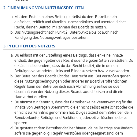
2. EINRÄUMUNG VON NUTZUNGSRECHTEN
Mit dem Erstellen eines Beitrags erteilst du dem Betreiber ein
einfaches, zeitlich und räumlich unbeschränktes und unentgeltliches
Recht, deinen Beitrag im Rahmen des Boards zu nutzen.
Das Nutzungsrecht nach Punkt 2, Unterpunkt a bleibt auch nach
Kündigung des Nutzungsvertrages bestehen.
3. PFLICHTEN DES NUTZERS
Du erklärst mit der Erstellung eines Beitrags, dass er keine Inhalte
enthält, die gegen geltendes Recht oder die guten Sitten verstoßen. Du
erklärst insbesondere, dass du das Recht besitzt, die in deinen
Beiträgen verwendeten Links und Bilder zu setzen bzw. zu verwenden.
Der Betreiber des Boards übt das Hausrecht aus. Bei Verstößen gegen
diese Nutzungsbedingungen oder anderer im Board veröffentlichten
Regeln kann der Betreiber dich nach Abmahnung zeitweise oder
dauerhaft von der Nutzung dieses Boards ausschließen und dir ein
Hausverbot erteilen.
Du nimmst zur Kenntnis, dass der Betreiber keine Verantwortung für die
Inhalte von Beiträgen übernimmt, die er nicht selbst erstellt hat oder die
er nicht zur Kenntnis genommen hat. Du gestattest dem Betreiber, dein
Benutzerkonto, Beiträge und Funktionen jederzeit zu löschen oder zu
sperren.
Du gestattest dem Betreiber darüber hinaus, deine Beiträge abzuändern,
sofern sie gegen o. g. Regeln verstoßen oder geeignet sind, dem