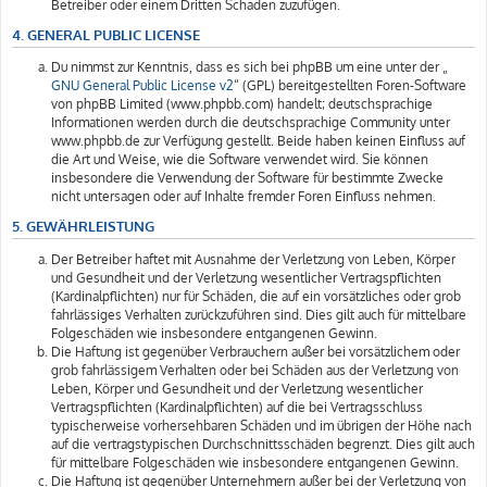
Betreiber oder einem Dritten Schaden zuzufügen.
4. GENERAL PUBLIC LICENSE
Du nimmst zur Kenntnis, dass es sich bei phpBB um eine unter der „
GNU General Public License v2
“ (GPL) bereitgestellten Foren-Software
von phpBB Limited (www.phpbb.com) handelt; deutschsprachige
Informationen werden durch die deutschsprachige Community unter
www.phpbb.de zur Verfügung gestellt. Beide haben keinen Einfluss auf
die Art und Weise, wie die Software verwendet wird. Sie können
insbesondere die Verwendung der Software für bestimmte Zwecke
nicht untersagen oder auf Inhalte fremder Foren Einfluss nehmen.
5. GEWÄHRLEISTUNG
Der Betreiber haftet mit Ausnahme der Verletzung von Leben, Körper
und Gesundheit und der Verletzung wesentlicher Vertragspflichten
(Kardinalpflichten) nur für Schäden, die auf ein vorsätzliches oder grob
fahrlässiges Verhalten zurückzuführen sind. Dies gilt auch für mittelbare
Folgeschäden wie insbesondere entgangenen Gewinn.
Die Haftung ist gegenüber Verbrauchern außer bei vorsätzlichem oder
grob fahrlässigem Verhalten oder bei Schäden aus der Verletzung von
Leben, Körper und Gesundheit und der Verletzung wesentlicher
Vertragspflichten (Kardinalpflichten) auf die bei Vertragsschluss
typischerweise vorhersehbaren Schäden und im übrigen der Höhe nach
auf die vertragstypischen Durchschnittsschäden begrenzt. Dies gilt auch
für mittelbare Folgeschäden wie insbesondere entgangenen Gewinn.
Die Haftung ist gegenüber Unternehmern außer bei der Verletzung von