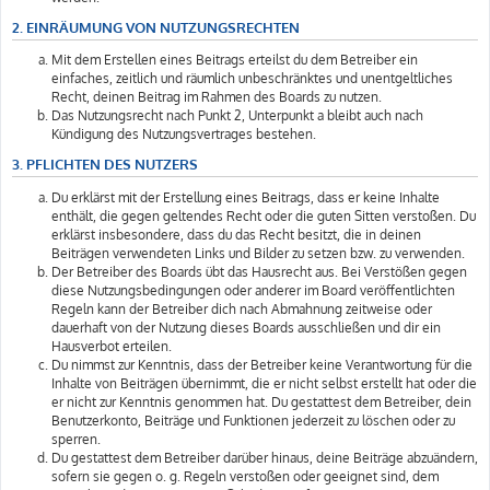
2. EINRÄUMUNG VON NUTZUNGSRECHTEN
Mit dem Erstellen eines Beitrags erteilst du dem Betreiber ein
einfaches, zeitlich und räumlich unbeschränktes und unentgeltliches
Recht, deinen Beitrag im Rahmen des Boards zu nutzen.
Das Nutzungsrecht nach Punkt 2, Unterpunkt a bleibt auch nach
Kündigung des Nutzungsvertrages bestehen.
3. PFLICHTEN DES NUTZERS
Du erklärst mit der Erstellung eines Beitrags, dass er keine Inhalte
enthält, die gegen geltendes Recht oder die guten Sitten verstoßen. Du
erklärst insbesondere, dass du das Recht besitzt, die in deinen
Beiträgen verwendeten Links und Bilder zu setzen bzw. zu verwenden.
Der Betreiber des Boards übt das Hausrecht aus. Bei Verstößen gegen
diese Nutzungsbedingungen oder anderer im Board veröffentlichten
Regeln kann der Betreiber dich nach Abmahnung zeitweise oder
dauerhaft von der Nutzung dieses Boards ausschließen und dir ein
Hausverbot erteilen.
Du nimmst zur Kenntnis, dass der Betreiber keine Verantwortung für die
Inhalte von Beiträgen übernimmt, die er nicht selbst erstellt hat oder die
er nicht zur Kenntnis genommen hat. Du gestattest dem Betreiber, dein
Benutzerkonto, Beiträge und Funktionen jederzeit zu löschen oder zu
sperren.
Du gestattest dem Betreiber darüber hinaus, deine Beiträge abzuändern,
sofern sie gegen o. g. Regeln verstoßen oder geeignet sind, dem