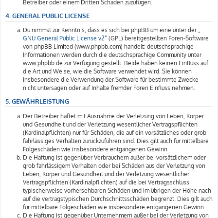
Betreiber oder einem Dritten Schaden zuzufügen.
4. GENERAL PUBLIC LICENSE
Du nimmst zur Kenntnis, dass es sich bei phpBB um eine unter der „
GNU General Public License v2
“ (GPL) bereitgestellten Foren-Software
von phpBB Limited (www.phpbb.com) handelt; deutschsprachige
Informationen werden durch die deutschsprachige Community unter
www.phpbb.de zur Verfügung gestellt. Beide haben keinen Einfluss auf
die Art und Weise, wie die Software verwendet wird. Sie können
insbesondere die Verwendung der Software für bestimmte Zwecke
nicht untersagen oder auf Inhalte fremder Foren Einfluss nehmen.
5. GEWÄHRLEISTUNG
Der Betreiber haftet mit Ausnahme der Verletzung von Leben, Körper
und Gesundheit und der Verletzung wesentlicher Vertragspflichten
(Kardinalpflichten) nur für Schäden, die auf ein vorsätzliches oder grob
fahrlässiges Verhalten zurückzuführen sind. Dies gilt auch für mittelbare
Folgeschäden wie insbesondere entgangenen Gewinn.
Die Haftung ist gegenüber Verbrauchern außer bei vorsätzlichem oder
grob fahrlässigem Verhalten oder bei Schäden aus der Verletzung von
Leben, Körper und Gesundheit und der Verletzung wesentlicher
Vertragspflichten (Kardinalpflichten) auf die bei Vertragsschluss
typischerweise vorhersehbaren Schäden und im übrigen der Höhe nach
auf die vertragstypischen Durchschnittsschäden begrenzt. Dies gilt auch
für mittelbare Folgeschäden wie insbesondere entgangenen Gewinn.
Die Haftung ist gegenüber Unternehmern außer bei der Verletzung von