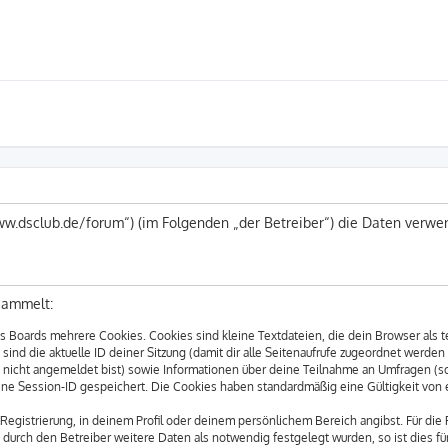
/www.dsclub.de/forum“) (im Folgenden „der Betreiber“) die Daten ver
sammelt:
 Boards mehrere Cookies. Cookies sind kleine Textdateien, die dein Browser als 
sind die aktuelle ID deiner Sitzung (damit dir alle Seitenaufrufe zugeordnet werde
u nicht angemeldet bist) sowie Informationen über deine Teilnahme an Umfragen (s
eine Session-ID gespeichert. Die Cookies haben standardmäßig eine Gültigkeit von e
Registrierung, in deinem Profil oder deinem persönlichem Bereich angibst. Für die
rch den Betreiber weitere Daten als notwendig festgelegt wurden, so ist dies für 