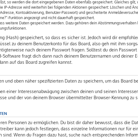
llst, so werden die dort eingegebenen Daten ebenfalls gespeichert. Gleiches gilt, 
Die IP-Adresse wird weiterhin bei folgenden Aktionen gespeichert: Löschen und Änd
l-Adresse, Kontoaktivierung, Benutzer-Passwort) und gescheiterte Anmeldeversuch
ine?“-Funktion angezeigt und nicht dauerhaft gespeichert.
 dass weitere Daten gespeichert werden. Dazu gehören dein Abstimmungsverhalten 
gungsfunktionen.
 (Hash) gespeichert, so dass es sicher ist. Jedoch wird dir empfohlen
üssel zu deinem Benutzerkonto für das Board, also geh mit ihm sorgs
chtigterweise nach deinem Passwort fragen. Solltest du dein Passwort
-Software fragt dich dann nach deinem Benutzernamen und deiner E
dann auf das Board zugreifen kannst.
en und oben näher spezifizierten Daten zu speichern, um das Board b
men einer Interessenabwägung zwischen deinen und seinen Interessen 
sse und der von deinem Browser übermittelter Browser-Kennung zu sp
ATEN
en Personen zu ermöglichen. Du bist dir daher bewusst, dass die Date
etreiber kann jedoch festlegen, dass einzelne Informationen nur für ei
lich sind. Wenn du Fragen dazu hast, suche nach entsprechenden Infor