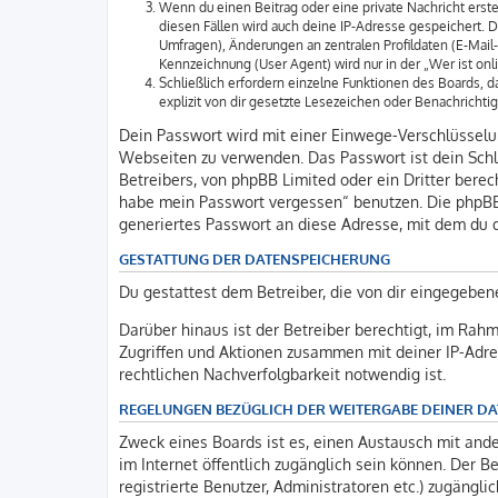
Wenn du einen Beitrag oder eine private Nachricht erste
diesen Fällen wird auch deine IP-Adresse gespeichert. 
Umfragen), Änderungen an zentralen Profildaten (E-Mai
Kennzeichnung (User Agent) wird nur in der „Wer ist onl
Schließlich erfordern einzelne Funktionen des Boards,
explizit von dir gesetzte Lesezeichen oder Benachrichti
Dein Passwort wird mit einer Einwege-Verschlüsselung
Webseiten zu verwenden. Das Passwort ist dein Schl
Betreibers, von phpBB Limited oder ein Dritter bere
habe mein Passwort vergessen“ benutzen. Die phpBB
generiertes Passwort an diese Adresse, mit dem du 
GESTATTUNG DER DATENSPEICHERUNG
Du gestattest dem Betreiber, die von dir eingegeben
Darüber hinaus ist der Betreiber berechtigt, im Rah
Zugriffen und Aktionen zusammen mit deiner IP-Adre
rechtlichen Nachverfolgbarkeit notwendig ist.
REGELUNGEN BEZÜGLICH DER WEITERGABE DEINER D
Zweck eines Boards ist es, einen Austausch mit ander
im Internet öffentlich zugänglich sein können. Der B
registrierte Benutzer, Administratoren etc.) zugäng