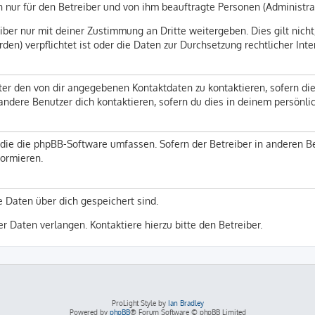
h nur für den Betreiber und von ihm beauftragte Personen (Administra
ber nur mit deiner Zustimmung an Dritte weitergeben. Dies gilt nicht
en) verpflichtet ist oder die Daten zur Durchsetzung rechtlicher Inte
ter den von dir angegebenen Kontaktdaten zu kontaktieren, sofern die
 andere Benutzer dich kontaktieren, sofern du dies in deinem persönli
n, die die phpBB-Software umfassen. Sofern der Betreiber in anderen
formieren.
e Daten über dich gespeichert sind.
r Daten verlangen. Kontaktiere hierzu bitte den Betreiber.
ProLight Style by
Ian Bradley
Powered by
phpBB
® Forum Software © phpBB Limited