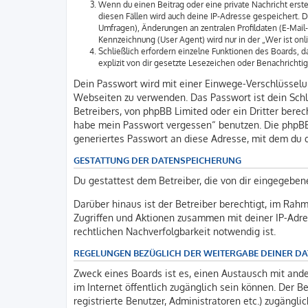
Wenn du einen Beitrag oder eine private Nachricht erste
diesen Fällen wird auch deine IP-Adresse gespeichert. 
Umfragen), Änderungen an zentralen Profildaten (E-Mai
Kennzeichnung (User Agent) wird nur in der „Wer ist onl
Schließlich erfordern einzelne Funktionen des Boards,
explizit von dir gesetzte Lesezeichen oder Benachrichti
Dein Passwort wird mit einer Einwege-Verschlüsselung
Webseiten zu verwenden. Das Passwort ist dein Schl
Betreibers, von phpBB Limited oder ein Dritter bere
habe mein Passwort vergessen“ benutzen. Die phpBB
generiertes Passwort an diese Adresse, mit dem du 
GESTATTUNG DER DATENSPEICHERUNG
Du gestattest dem Betreiber, die von dir eingegeben
Darüber hinaus ist der Betreiber berechtigt, im Rah
Zugriffen und Aktionen zusammen mit deiner IP-Adre
rechtlichen Nachverfolgbarkeit notwendig ist.
REGELUNGEN BEZÜGLICH DER WEITERGABE DEINER D
Zweck eines Boards ist es, einen Austausch mit ander
im Internet öffentlich zugänglich sein können. Der B
registrierte Benutzer, Administratoren etc.) zugäng