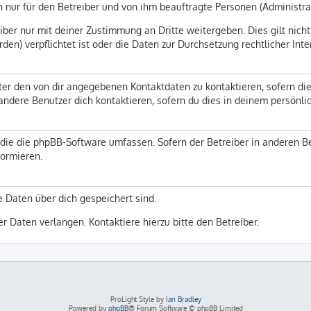
h nur für den Betreiber und von ihm beauftragte Personen (Administra
ber nur mit deiner Zustimmung an Dritte weitergeben. Dies gilt nicht
en) verpflichtet ist oder die Daten zur Durchsetzung rechtlicher Inte
ter den von dir angegebenen Kontaktdaten zu kontaktieren, sofern die
 andere Benutzer dich kontaktieren, sofern du dies in deinem persönli
n, die die phpBB-Software umfassen. Sofern der Betreiber in anderen
formieren.
e Daten über dich gespeichert sind.
r Daten verlangen. Kontaktiere hierzu bitte den Betreiber.
ProLight Style by
Ian Bradley
Powered by
phpBB
® Forum Software © phpBB Limited