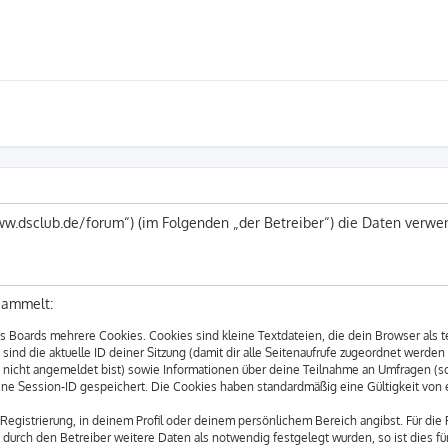
/www.dsclub.de/forum“) (im Folgenden „der Betreiber“) die Daten ver
sammelt:
 Boards mehrere Cookies. Cookies sind kleine Textdateien, die dein Browser als 
sind die aktuelle ID deiner Sitzung (damit dir alle Seitenaufrufe zugeordnet werde
u nicht angemeldet bist) sowie Informationen über deine Teilnahme an Umfragen (s
eine Session-ID gespeichert. Die Cookies haben standardmäßig eine Gültigkeit von e
Registrierung, in deinem Profil oder deinem persönlichem Bereich angibst. Für die
rch den Betreiber weitere Daten als notwendig festgelegt wurden, so ist dies für 