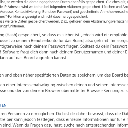
llst, so werden die dort eingegebenen Daten ebenfalls gespeichert. Gleiches gilt, 
Die IP-Adresse wird weiterhin bei folgenden Aktionen gespeichert: Löschen und Änd
l-Adresse, Kontoaktivierung, Benutzer-Passwort) und gescheiterte Anmeldeversuch
ine?“-Funktion angezeigt und nicht dauerhaft gespeichert.
 dass weitere Daten gespeichert werden. Dazu gehören dein Abstimmungsverhalten 
gungsfunktionen.
 (Hash) gespeichert, so dass es sicher ist. Jedoch wird dir empfohlen
üssel zu deinem Benutzerkonto für das Board, also geh mit ihm sorgs
chtigterweise nach deinem Passwort fragen. Solltest du dein Passwort
-Software fragt dich dann nach deinem Benutzernamen und deiner E
dann auf das Board zugreifen kannst.
en und oben näher spezifizierten Daten zu speichern, um das Board b
men einer Interessenabwägung zwischen deinen und seinen Interessen 
sse und der von deinem Browser übermittelter Browser-Kennung zu sp
ATEN
en Personen zu ermöglichen. Du bist dir daher bewusst, dass die Date
etreiber kann jedoch festlegen, dass einzelne Informationen nur für ei
lich sind. Wenn du Fragen dazu hast, suche nach entsprechenden Infor