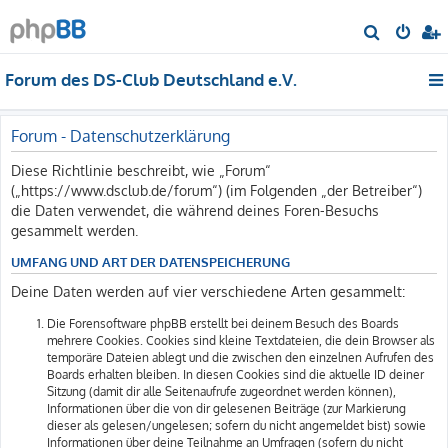
S
u
Forum des DS-Club Deutschland e.V.
c
h
e
Forum - Datenschutzerklärung
Diese Richtlinie beschreibt, wie „Forum“
(„https://www.dsclub.de/forum“) (im Folgenden „der Betreiber“)
die Daten verwendet, die während deines Foren-Besuchs
gesammelt werden.
UMFANG UND ART DER DATENSPEICHERUNG
Deine Daten werden auf vier verschiedene Arten gesammelt:
Die Forensoftware phpBB erstellt bei deinem Besuch des Boards
mehrere Cookies. Cookies sind kleine Textdateien, die dein Browser als
temporäre Dateien ablegt und die zwischen den einzelnen Aufrufen des
Boards erhalten bleiben. In diesen Cookies sind die aktuelle ID deiner
Sitzung (damit dir alle Seitenaufrufe zugeordnet werden können),
Informationen über die von dir gelesenen Beiträge (zur Markierung
dieser als gelesen/ungelesen; sofern du nicht angemeldet bist) sowie
Informationen über deine Teilnahme an Umfragen (sofern du nicht