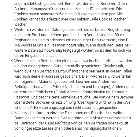
angemeldet bist) gespeichert. Ferner werden deine Benutzer-ID, ein
Authentifizierungsschlüssel und eine Session-ID gespeichert. Die
Cookies haben standardmäßig eine Gültigkeit von einem Jahr. Alle
Cookies kannst du jederzeit über die Funktion „Alle Cookies löschen“
löschen.
Weiterhin werden die Daten gespeichert, die du bei der Registrierung,
in deinem Profil oder deinem persönlichem Bereich angibst. Für die
Registrierung sind mindestens ein eindeutiger Benutzername, eine E-
Mail-Adresse und ein Passwort notwendig. Wenn durch den Betreiber
weitere Daten als notwendig festgelegt wurden, so ist dies für dich vor
deren Eingabe ersichtlich.
Wenn du einen Beitrag oder eine private Nachricht erstellst, so werden
die dort eingegebenen Daten ebenfalls gespeichert. Gleiches gilt,
wenn du einen Beitrag als Entwurf zwischenspeicherst. In diesen Fällen
wird auch deine IP-Adresse gespeichert. Die IP-Adresse wird weiterhin
bei folgenden Aktionen gespeichert: Löschen und Ändern von
Beiträgen (dazu zählen Private Nachrichten und Umfragen), Änderungen
an zentralen Profildaten (E-Mail-Adresse, Kontoaktivierung, Benutzer-
Passwort) und gescheiterte Anmeldeversuche. Die von deinem Browser
übermittelte Browser-Kennzeichnung (User Agent) wird nur in der „Wer
ist online?“-Funktion angezeigt und nicht dauerhaft gespeichert.
Schließlich erfordern einzelne Funktionen des Boards, dass weitere
Daten gespeichert werden. Dazu gehören dein Abstimmungsverhalten
bei Umfragen, der Gelesen-Status von deinen Beiträgen oder explizit
von dir gesetzte Lesezeichen oder Benachrichtigungsfunktionen.