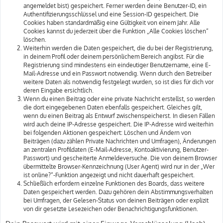
angemeldet bist) gespeichert. Ferner werden deine Benutzer-ID, ein
Authentifizierungsschlüssel und eine Session-ID gespeichert. Die
Cookies haben standardmäßig eine Gültigkeit von einem Jahr. Alle
Cookies kannst du jederzeit über die Funktion „Alle Cookies löschen“
löschen.
Weiterhin werden die Daten gespeichert, die du bei der Registrierung,
in deinem Profil oder deinem persönlichem Bereich angibst. Für die
Registrierung sind mindestens ein eindeutiger Benutzername, eine E-
Mail-Adresse und ein Passwort notwendig. Wenn durch den Betreiber
weitere Daten als notwendig festgelegt wurden, so ist dies für dich vor
deren Eingabe ersichtlich.
Wenn du einen Beitrag oder eine private Nachricht erstellst, so werden
die dort eingegebenen Daten ebenfalls gespeichert. Gleiches gilt,
wenn du einen Beitrag als Entwurf zwischenspeicherst. In diesen Fällen
wird auch deine IP-Adresse gespeichert. Die IP-Adresse wird weiterhin
bei folgenden Aktionen gespeichert: Löschen und Ändern von
Beiträgen (dazu zählen Private Nachrichten und Umfragen), Änderungen
an zentralen Profildaten (E-Mail-Adresse, Kontoaktivierung, Benutzer-
Passwort) und gescheiterte Anmeldeversuche. Die von deinem Browser
übermittelte Browser-Kennzeichnung (User Agent) wird nur in der „Wer
ist online?“-Funktion angezeigt und nicht dauerhaft gespeichert.
Schließlich erfordern einzelne Funktionen des Boards, dass weitere
Daten gespeichert werden. Dazu gehören dein Abstimmungsverhalten
bei Umfragen, der Gelesen-Status von deinen Beiträgen oder explizit
von dir gesetzte Lesezeichen oder Benachrichtigungsfunktionen.