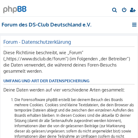
S
u
Forum des DS-Club Deutschland e.V.
c
h
e
Forum - Datenschutzerklärung
Diese Richtlinie beschreibt, wie „Forum“
(„https://www.dsclub.de/forum“) (im Folgenden „der Betreiber“)
die Daten verwendet, die während deines Foren-Besuchs
gesammelt werden.
UMFANG UND ART DER DATENSPEICHERUNG
Deine Daten werden auf vier verschiedene Arten gesammelt:
Die Forensoftware phpBB erstellt bei deinem Besuch des Boards
mehrere Cookies. Cookies sind kleine Textdateien, die dein Browser als
temporäre Dateien ablegt und die zwischen den einzelnen Aufrufen des
Boards erhalten bleiben. In diesen Cookies sind die aktuelle ID deiner
Sitzung (damit dir alle Seitenaufrufe zugeordnet werden können),
Informationen über die von dir gelesenen Beiträge (zur Markierung
dieser als gelesen/ungelesen; sofern du nicht angemeldet bist) sowie
Informationen über deine Teilnahme an Umfragen (sofern du nicht