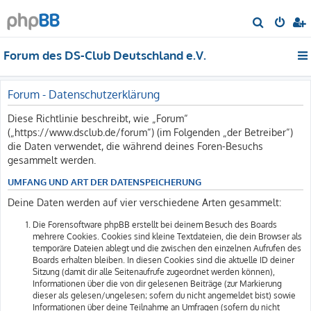
S
u
Forum des DS-Club Deutschland e.V.
c
h
e
Forum - Datenschutzerklärung
Diese Richtlinie beschreibt, wie „Forum“
(„https://www.dsclub.de/forum“) (im Folgenden „der Betreiber“)
die Daten verwendet, die während deines Foren-Besuchs
gesammelt werden.
UMFANG UND ART DER DATENSPEICHERUNG
Deine Daten werden auf vier verschiedene Arten gesammelt:
Die Forensoftware phpBB erstellt bei deinem Besuch des Boards
mehrere Cookies. Cookies sind kleine Textdateien, die dein Browser als
temporäre Dateien ablegt und die zwischen den einzelnen Aufrufen des
Boards erhalten bleiben. In diesen Cookies sind die aktuelle ID deiner
Sitzung (damit dir alle Seitenaufrufe zugeordnet werden können),
Informationen über die von dir gelesenen Beiträge (zur Markierung
dieser als gelesen/ungelesen; sofern du nicht angemeldet bist) sowie
Informationen über deine Teilnahme an Umfragen (sofern du nicht