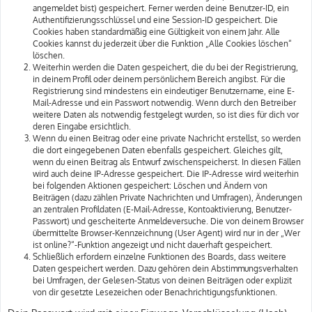
angemeldet bist) gespeichert. Ferner werden deine Benutzer-ID, ein
Authentifizierungsschlüssel und eine Session-ID gespeichert. Die
Cookies haben standardmäßig eine Gültigkeit von einem Jahr. Alle
Cookies kannst du jederzeit über die Funktion „Alle Cookies löschen“
löschen.
Weiterhin werden die Daten gespeichert, die du bei der Registrierung,
in deinem Profil oder deinem persönlichem Bereich angibst. Für die
Registrierung sind mindestens ein eindeutiger Benutzername, eine E-
Mail-Adresse und ein Passwort notwendig. Wenn durch den Betreiber
weitere Daten als notwendig festgelegt wurden, so ist dies für dich vor
deren Eingabe ersichtlich.
Wenn du einen Beitrag oder eine private Nachricht erstellst, so werden
die dort eingegebenen Daten ebenfalls gespeichert. Gleiches gilt,
wenn du einen Beitrag als Entwurf zwischenspeicherst. In diesen Fällen
wird auch deine IP-Adresse gespeichert. Die IP-Adresse wird weiterhin
bei folgenden Aktionen gespeichert: Löschen und Ändern von
Beiträgen (dazu zählen Private Nachrichten und Umfragen), Änderungen
an zentralen Profildaten (E-Mail-Adresse, Kontoaktivierung, Benutzer-
Passwort) und gescheiterte Anmeldeversuche. Die von deinem Browser
übermittelte Browser-Kennzeichnung (User Agent) wird nur in der „Wer
ist online?“-Funktion angezeigt und nicht dauerhaft gespeichert.
Schließlich erfordern einzelne Funktionen des Boards, dass weitere
Daten gespeichert werden. Dazu gehören dein Abstimmungsverhalten
bei Umfragen, der Gelesen-Status von deinen Beiträgen oder explizit
von dir gesetzte Lesezeichen oder Benachrichtigungsfunktionen.