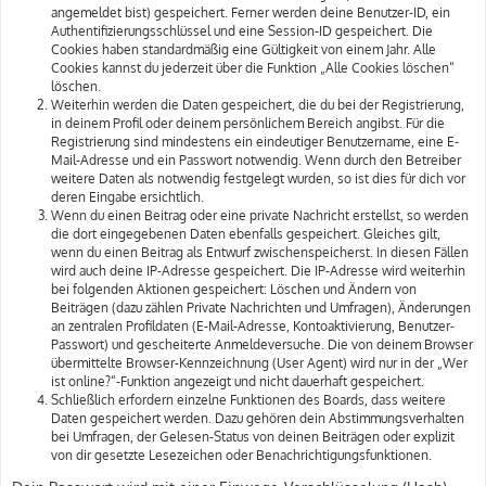
angemeldet bist) gespeichert. Ferner werden deine Benutzer-ID, ein
Authentifizierungsschlüssel und eine Session-ID gespeichert. Die
Cookies haben standardmäßig eine Gültigkeit von einem Jahr. Alle
Cookies kannst du jederzeit über die Funktion „Alle Cookies löschen“
löschen.
Weiterhin werden die Daten gespeichert, die du bei der Registrierung,
in deinem Profil oder deinem persönlichem Bereich angibst. Für die
Registrierung sind mindestens ein eindeutiger Benutzername, eine E-
Mail-Adresse und ein Passwort notwendig. Wenn durch den Betreiber
weitere Daten als notwendig festgelegt wurden, so ist dies für dich vor
deren Eingabe ersichtlich.
Wenn du einen Beitrag oder eine private Nachricht erstellst, so werden
die dort eingegebenen Daten ebenfalls gespeichert. Gleiches gilt,
wenn du einen Beitrag als Entwurf zwischenspeicherst. In diesen Fällen
wird auch deine IP-Adresse gespeichert. Die IP-Adresse wird weiterhin
bei folgenden Aktionen gespeichert: Löschen und Ändern von
Beiträgen (dazu zählen Private Nachrichten und Umfragen), Änderungen
an zentralen Profildaten (E-Mail-Adresse, Kontoaktivierung, Benutzer-
Passwort) und gescheiterte Anmeldeversuche. Die von deinem Browser
übermittelte Browser-Kennzeichnung (User Agent) wird nur in der „Wer
ist online?“-Funktion angezeigt und nicht dauerhaft gespeichert.
Schließlich erfordern einzelne Funktionen des Boards, dass weitere
Daten gespeichert werden. Dazu gehören dein Abstimmungsverhalten
bei Umfragen, der Gelesen-Status von deinen Beiträgen oder explizit
von dir gesetzte Lesezeichen oder Benachrichtigungsfunktionen.