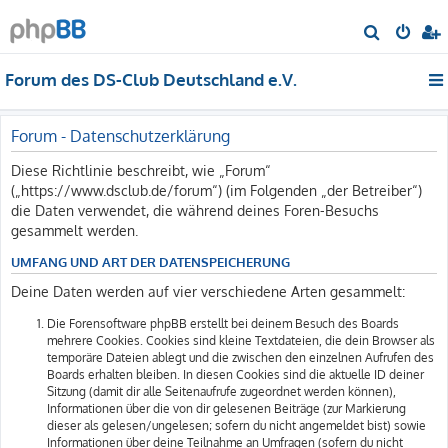
S
u
Forum des DS-Club Deutschland e.V.
c
h
e
Forum - Datenschutzerklärung
Diese Richtlinie beschreibt, wie „Forum“
(„https://www.dsclub.de/forum“) (im Folgenden „der Betreiber“)
die Daten verwendet, die während deines Foren-Besuchs
gesammelt werden.
UMFANG UND ART DER DATENSPEICHERUNG
Deine Daten werden auf vier verschiedene Arten gesammelt:
Die Forensoftware phpBB erstellt bei deinem Besuch des Boards
mehrere Cookies. Cookies sind kleine Textdateien, die dein Browser als
temporäre Dateien ablegt und die zwischen den einzelnen Aufrufen des
Boards erhalten bleiben. In diesen Cookies sind die aktuelle ID deiner
Sitzung (damit dir alle Seitenaufrufe zugeordnet werden können),
Informationen über die von dir gelesenen Beiträge (zur Markierung
dieser als gelesen/ungelesen; sofern du nicht angemeldet bist) sowie
Informationen über deine Teilnahme an Umfragen (sofern du nicht